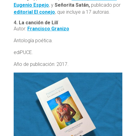
Eugenio Espejo
, y
Señorita Satán,
publicado por
editorial El conejo
, que incluye a 17 autoras.
4.
La canción de Lilí
Autor:
Francisco Granizo
Antología poética.
ediPUCE.
Año de publicación: 2017.