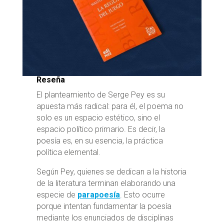
Reseña
El planteamiento de Serge Pey es su
apuesta más radical: para él, el poema no
solo es un espacio estético, sino el
espacio político primario. Es decir, la
poesía es, en su esencia, la práctica
política elemental.
Según Pey, quienes se dedican a la historia
de la literatura terminan elaborando una
especie de
parapoesía
. Esto ocurre
porque intentan fundamentar la poesía
mediante los enunciados de disciplinas