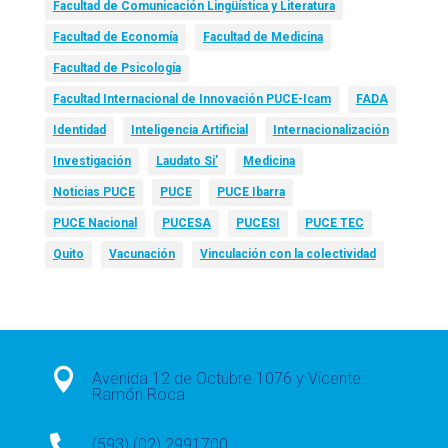
Facultad de Comunicación Lingüística y Literatura
Facultad de Economía
Facultad de Medicina
Facultad de Psicología
Facultad Internacional de Innovación PUCE-Icam
FADA
Identidad
Inteligencia Artificial
Internacionalización
Investigación
Laudato Si’
Medicina
Noticias PUCE
PUCE
PUCE Ibarra
PUCE Nacional
PUCESA
PUCESI
PUCE TEC
Quito
Vacunación
Vinculación con la colectividad

Avenida 12 de Octubre 1076 y Vicente
Ramón Roca

(593) (02) 2991700