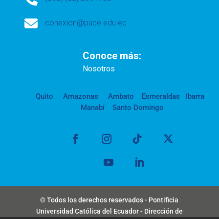

conexion@puce.edu.ec
Conoce más:
Nosotros
Quito
Amazonas
Ambato
Esmeraldas
Ibarra
Manabí
Santo Domingo
© Todos los derechos reservados - Pontificia
Universidad Católica del Ecuador - Dirección de