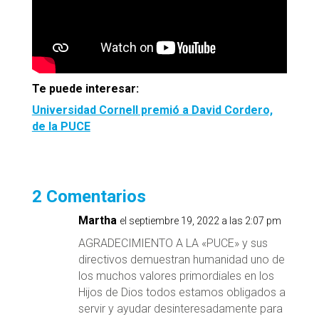
Te puede interesar:
Universidad Cornell premió a David Cordero,
de la PUCE
2 Comentarios
Martha
el septiembre 19, 2022 a las 2:07 pm
AGRADECIMIENTO A LA «PUCE» y sus
directivos demuestran humanidad uno de
los muchos valores primordiales en los
Hijos de Dios todos estamos obligados a
servir y ayudar desinteresadamente para