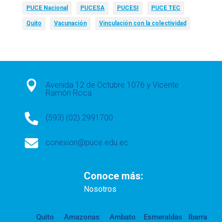
PUCE Nacional
PUCESA
PUCESI
PUCE TEC
Quito
Vacunación
Vinculación con la colectividad

Avenida 12 de Octubre 1076 y Vicente
Ramón Roca

(593) (02) 2991700

conexion@puce.edu.ec
Conoce más:
Nosotros
Quito
Amazonas
Ambato
Esmeraldas
Ibarra