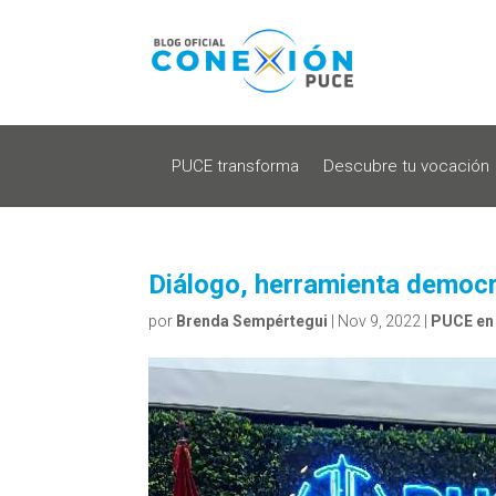
PUCE transforma
Descubre tu vocación
Diálogo, herramienta democr
por
Brenda Sempértegui
|
Nov 9, 2022
|
PUCE en