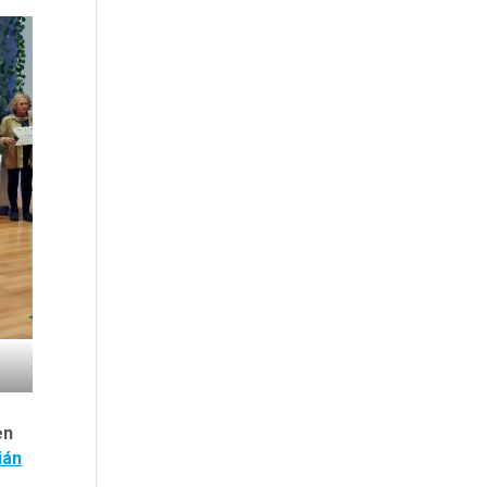
en
ián