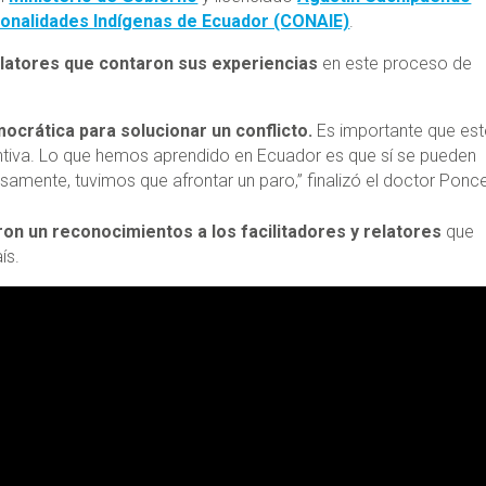
onalidades Indígenas de Ecuador (CONAIE)
.
relatores que contaron sus experiencias
en este proceso de
ocrática para solucionar un conflicto.
Es importante que est
tiva. Lo que hemos aprendido en Ecuador es que sí se pueden
samente, tuvimos que afrontar un paro,” finalizó el doctor Ponce
aron un reconocimientos a los facilitadores y relatores
que
ís.