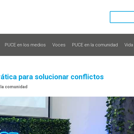
PUCE en los medios
Voces
PUCE en la comunidad
Vida
ática para solucionar conflictos
 la comunidad