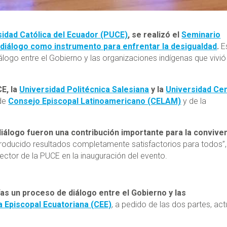
sidad Católica del Ecuador (PUCE)
, se realizó el
Seminario
l diálogo como instrumento para enfrentar la desigualdad
.
E
iálogo entre el Gobierno y las organizaciones indígenas que vivió
E, la
Universidad Politécnica Salesiana
y la
Universidad Cen
 de
Consejo Episcopal Latinoamericano (CELAM)
y de la
 diálogo fueron una contribución importante para la convive
producido resultados completamente satisfactorios para todos”,
 rector de la PUCE en la inauguración del evento.
ías un proceso de diálogo entre el Gobierno y las
 Episcopal Ecuatoriana (CEE)
, a pedido de las dos partes, ac