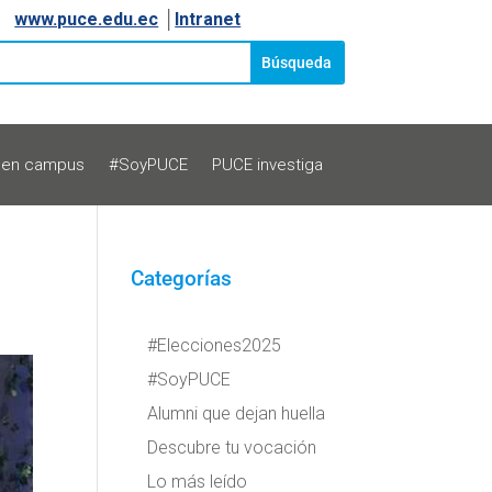
www.puce.edu.ec
│
Intranet
 en campus
#SoyPUCE
PUCE investiga
Categorías
#Elecciones2025
#SoyPUCE
Alumni que dejan huella
Descubre tu vocación
Lo más leído