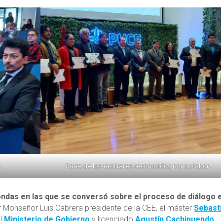
.
Parte de los facilitares reconocidos por su labor.
ndas en las que se conversó sobre el proceso de diálogo 
 Monseñor Luis Cabrera presidente de la CEE, el máster
Sebast
el
Ministerio de Gobierno
y licenciado
Agustín Cachipuendo