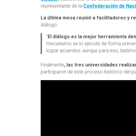
representante de la
Confederación de Naci
La última mesa reunió a facilitadores y 
diálogo.
“
El diálogo es la mejor herramienta dem
mecanismo se lo ejecute de forma preven
lograr acuerdos, aunque para eso, lastimo
Finalmente
, las tres universidades realiz
participaron de este proceso histórico del pa