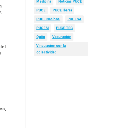
Medicina
Noticias PUCE
s
PUCE
PUCE Ibarra
s
PUCE Nacional
PUCESA
PUCESI
PUCE TEC
Quito
Vacunación
Vinculación con la
del
colectividad
el
es,