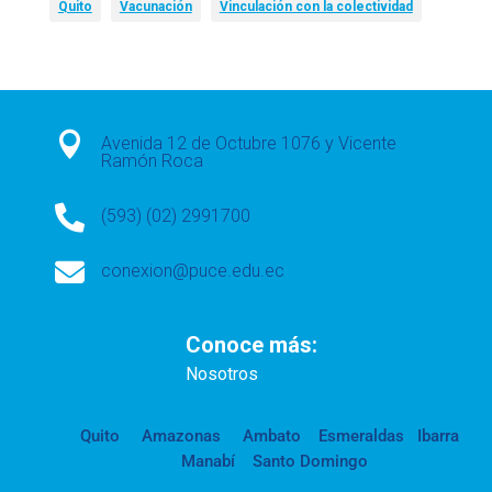
Quito
Vacunación
Vinculación con la colectividad

Avenida 12 de Octubre 1076 y Vicente
Ramón Roca

(593) (02) 2991700

conexion@puce.edu.ec
Conoce más:
Nosotros
Quito
Amazonas
Ambato
Esmeraldas
Ibarra
Manabí
Santo Domingo