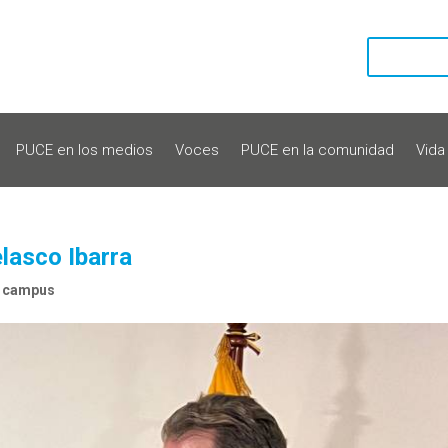
PUCE en los medios
Voces
PUCE en la comunidad
Vida
lasco Ibarra
n campus