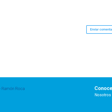
Conoce
te Ramón Roca
Nosotros