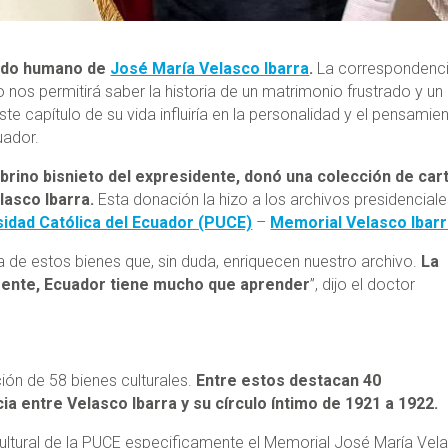
lado humano de
José María Velasco Ibarra
.
La correspondenc
 nos permitirá saber la historia de un matrimonio frustrado y un
e capítulo de su vida influiría en la personalidad y el pensamie
uador.
obrino bisnieto del expresidente, donó una colección de car
lasco Ibarra.
Esta donación la hizo a los archivos presidencial
sidad Católica del Ecuador (PUCE)
–
Memorial Velasco Ibar
 de estos bienes que, sin duda, enriquecen nuestro archivo.
La
mente, Ecuador tiene mucho que aprender
”, dijo el doctor
ión de 58 bienes culturales.
Entre estos destacan 40
entre Velasco Ibarra y su círculo íntimo de 1921 a 1922.
ultural de la PUCE especificamente el Memorial José María Vel