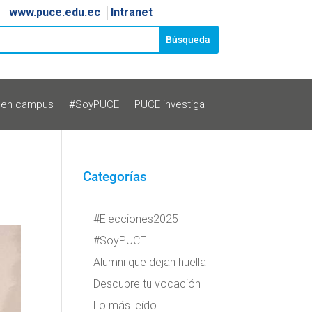
www.puce.edu.ec
│
Intranet
 en campus
#SoyPUCE
PUCE investiga
Categorías
#Elecciones2025
#SoyPUCE
Alumni que dejan huella
Descubre tu vocación
Lo más leído