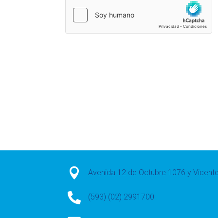

Avenida 12 de Octubre 1076 y Vicen

(593) (02) 2991700