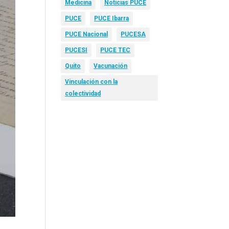
Medicina
Noticias PUCE
PUCE
PUCE Ibarra
PUCE Nacional
PUCESA
PUCESI
PUCE TEC
Quito
Vacunación
Vinculación con la
colectividad