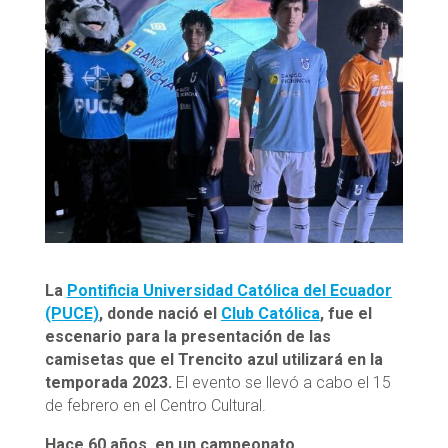
La
Pontificia Universidad Católica del Ecuador
(PUCE)
,
donde nació el
Club Católica
,
fue el
escenario para la presentación de las
camisetas que el Trencito azul utilizará en la
temporada 2023.
El evento se llevó a cabo el 15
de febrero en el Centro Cultural.
Hace 60 años, en un campeonato