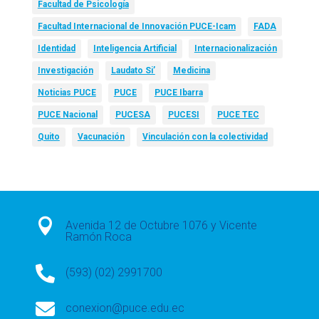
Facultad de Psicología
Facultad Internacional de Innovación PUCE-Icam
FADA
Identidad
Inteligencia Artificial
Internacionalización
Investigación
Laudato Si’
Medicina
Noticias PUCE
PUCE
PUCE Ibarra
PUCE Nacional
PUCESA
PUCESI
PUCE TEC
Quito
Vacunación
Vinculación con la colectividad

Avenida 12 de Octubre 1076 y Vicente
Ramón Roca

(593) (02) 2991700

conexion@puce.edu.ec