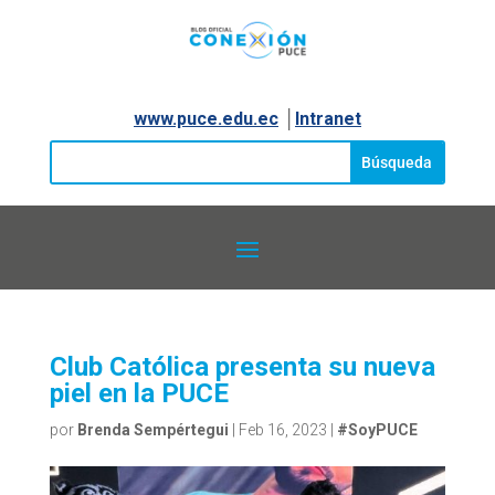
www.puce.edu.ec
│
Intranet
Club Católica presenta su nueva
piel en la PUCE
por
Brenda Sempértegui
|
Feb 16, 2023
|
#SoyPUCE