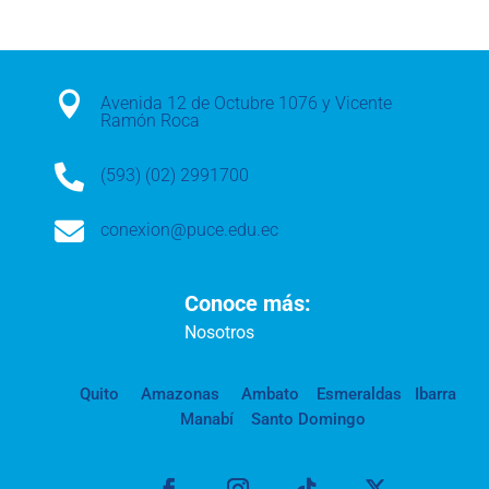

Avenida 12 de Octubre 1076 y Vicente
Ramón Roca

(593) (02) 2991700

conexion@puce.edu.ec
Conoce más:
Nosotros
Quito
Amazonas
Ambato
Esmeraldas
Ibarra
Manabí
Santo Domingo