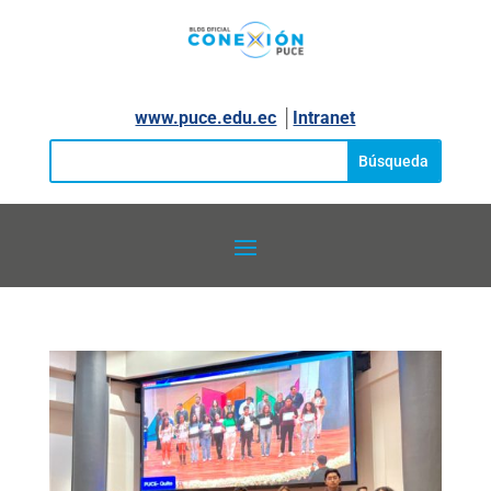
www.puce.edu.ec
│
Intranet