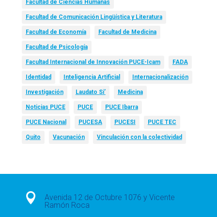
Facultad de Ciencias Humanas
Facultad de Comunicación Lingüística y Literatura
Facultad de Economía
Facultad de Medicina
Facultad de Psicología
Facultad Internacional de Innovación PUCE-Icam
FADA
Identidad
Inteligencia Artificial
Internacionalización
Investigación
Laudato Si’
Medicina
Noticias PUCE
PUCE
PUCE Ibarra
PUCE Nacional
PUCESA
PUCESI
PUCE TEC
Quito
Vacunación
Vinculación con la colectividad

Avenida 12 de Octubre 1076 y Vicente
Ramón Roca