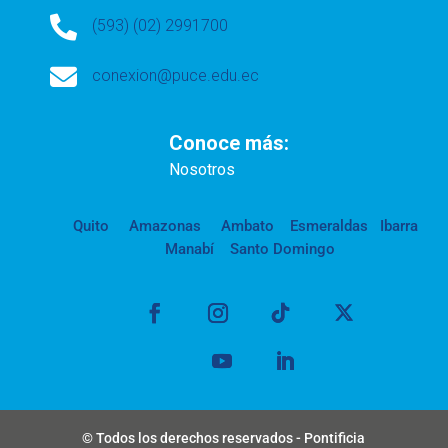

(593) (02) 2991700

conexion@puce.edu.ec
Conoce más:
Nosotros
Quito
Amazonas
Ambato
Esmeraldas
Ibarra
Manabí
Santo Domingo
© Todos los derechos reservados - Pontificia