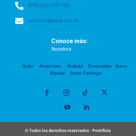

(593) (02) 2991700

conexion@puce.edu.ec
Conoce más:
Nosotros
Quito
Amazonas
Ambato
Esmeraldas
Ibarra
Manabí
Santo Domingo
© Todos los derechos reservados - Pontificia