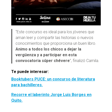
“Este concurso es ideal para los jóvenes que
aman leer y compartir las historias o nuevos
conocimientos que proporciona un buen libro.
Animo a todos los chicos a dejar la
vergüenza y a participar en esta
convocatoria súper chévere
”, finalizó Camila.
Te puede interesar:
Booktubers PUCE: un concurso de literatura
para bachilleres.
Recorre el laberinto Jorge Luis Borges en
Quito.