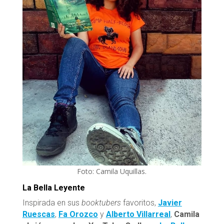
Foto: Camila Uquillas.
La Bella Leyente
Inspirada en sus
booktubers
favoritos,
Javier
Ruescas
,
Fa Orozco
y
Alberto Villarreal
,
Camila