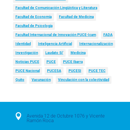
Facultad de Comunicación Lingüística y Literatura
Facultad de Economía
Facultad de Medicina
Facultad de Psicología
Facultad Internacional de Innovación PUCE-Icam
FADA
Identidad
Inteligencia Artificial
Internacionalización
Investigación
Laudato Si’
Medicina
Noticias PUCE
PUCE
PUCE Ibarra
PUCE Nacional
PUCESA
PUCESI
PUCE TEC
Quito
Vacunación
Vinculación con la colectividad

Avenida 12 de Octubre 1076 y Vicente
Ramón Roca