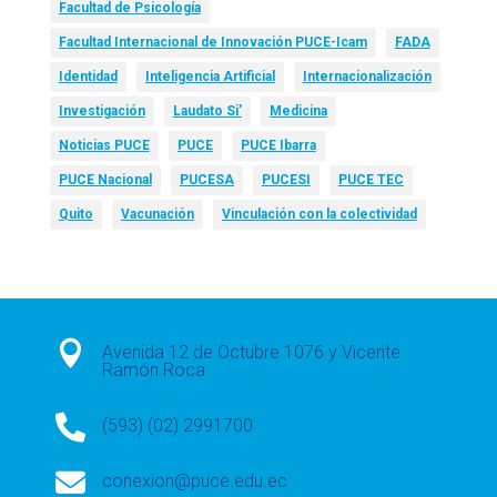
Facultad de Psicología
Facultad Internacional de Innovación PUCE-Icam
FADA
Identidad
Inteligencia Artificial
Internacionalización
Investigación
Laudato Si’
Medicina
Noticias PUCE
PUCE
PUCE Ibarra
PUCE Nacional
PUCESA
PUCESI
PUCE TEC
Quito
Vacunación
Vinculación con la colectividad

Avenida 12 de Octubre 1076 y Vicente
Ramón Roca

(593) (02) 2991700

conexion@puce.edu.ec