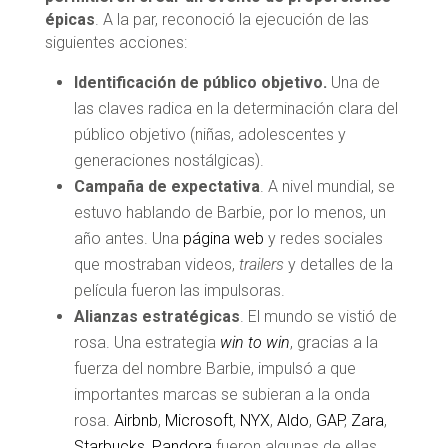
épicas
. A la par, reconoció la ejecución de las
siguientes acciones:
Identificación de público objetivo.
Una de
las claves radica en la determinación clara del
público objetivo (niñas, adolescentes y
generaciones nostálgicas).
Campaña de expectativa
. A nivel mundial, se
estuvo hablando de Barbie, por lo menos, un
año antes. Una
página web
y redes sociales
que mostraban videos,
trailers
y detalles de la
película fueron las impulsoras.
Alianzas estratégicas
. El mundo se vistió de
rosa. Una estrategia
win to win
, gracias a la
fuerza del nombre Barbie, impulsó a que
importantes marcas se subieran a la onda
rosa.
Airbnb
,
Microsoft
,
NYX
,
Aldo
,
GAP
,
Zara
,
Starbucks
,
Pandora
fueron algunas de ellas.