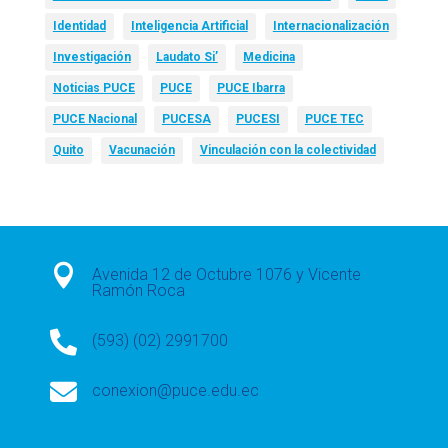
Identidad
Inteligencia Artificial
Internacionalización
Investigación
Laudato Si’
Medicina
Noticias PUCE
PUCE
PUCE Ibarra
PUCE Nacional
PUCESA
PUCESI
PUCE TEC
Quito
Vacunación
Vinculación con la colectividad

Avenida 12 de Octubre 1076 y Vicente
Ramón Roca

(593) (02) 2991700

conexion@puce.edu.ec