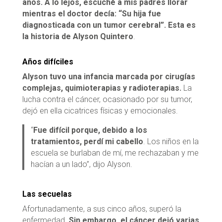
años. A lo lejos, escuché a mis padres llorar
mientras el doctor decía: “Su hija fue
diagnosticada con un tumor cerebral”.
Esta es
la historia de Alyson Quintero
.
Años difíciles
Alyson tuvo una infancia marcada por cirugías
complejas, quimioterapias y radioterapias.
La
lucha contra el cáncer, ocasionado por su tumor,
dejó en ella cicatrices físicas y emocionales.
“
Fue difícil porque, debido a los
tratamientos, perdí mi cabello
. Los niños en la
escuela se burlaban de mí, me rechazaban y me
hacían a un lado”, dijo Alyson.
Las secuelas
Afortunadamente, a sus cinco años, superó la
enfermedad.
Sin embargo, el cáncer dejó varias