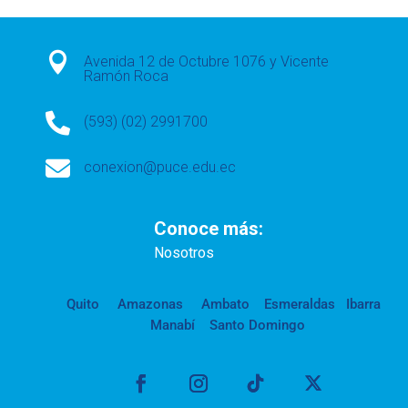

Avenida 12 de Octubre 1076 y Vicente
Ramón Roca

(593) (02) 2991700

conexion@puce.edu.ec
Conoce más:
Nosotros
Quito
Amazonas
Ambato
Esmeraldas
Ibarra
Manabí
Santo Domingo