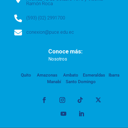
Ramón Roca

(593) (02) 2991700

conexion@puce.edu.ec
Conoce más:
Nosotros
Quito
Amazonas
Ambato
Esmeraldas
Ibarra
Manabí
Santo Domingo