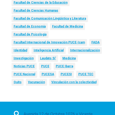
Facultad de Ciencias de la Educación
Facultad de Ciencias Humanas
Facultad de Comunicación Lingüística y Literatura
Facultad de Economía
Facultad de Medicina
Facultad de Psicología
Facultad Internacional de Innovación PUCE-Icam
FADA
Identidad
Inteligencia Artificial
Internacionalización
Investigación
Laudato Si’
Medicina
Noticias PUCE
PUCE
PUCE Ibarra
PUCE Nacional
PUCESA
PUCESI
PUCE TEC
Quito
Vacunación
Vinculación con la colectividad

Avenida 12 de Octubre 1076 y Vicente