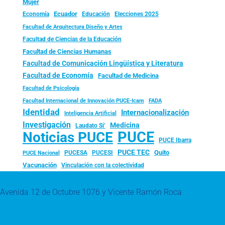
Mujer
Ecuador
Economía
Educación
Elecciones 2025
Facultad de Arquitectura Diseño y Artes
Facultad de Ciencias de la Educación
Facultad de Ciencias Humanas
Facultad de Comunicación Lingüística y Literatura
Facultad de Economía
Facultad de Medicina
Facultad de Psicología
FADA
Facultad Internacional de Innovación PUCE-Icam
Identidad
Internacionalización
Inteligencia Artificial
Investigación
Medicina
Laudato Si’
PUCE
Noticias PUCE
PUCE Ibarra
PUCE TEC
Quito
PUCESA
PUCESI
PUCE Nacional
Vacunación
Vinculación con la colectividad
Avenida 12 de Octubre 1076 y Vicente Ramón Roca