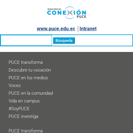
www.puce.edu.ec
│
Intranet
Buscar:
PUCE transforma
Descubre tu vocación
PUCE en los medios
Voces
PUCE en la comunidad
Vida en campus
#SoyPUCE
PUCE investiga
PUCE transforma