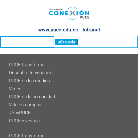
www.puce.edu.ec
│
Intranet
Buscar:
PUCE transforma
Descubre tu vocación
PUCE en los medios
Voces
PUCE en la comunidad
Vida en campus
#SoyPUCE
PUCE investiga
PUCE transforma