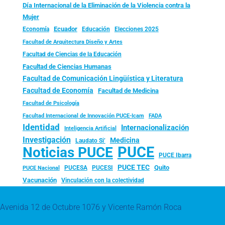
Día Internacional de la Eliminación de la Violencia contra la
Mujer
Ecuador
Economía
Educación
Elecciones 2025
Facultad de Arquitectura Diseño y Artes
Facultad de Ciencias de la Educación
Facultad de Ciencias Humanas
Facultad de Comunicación Lingüística y Literatura
Facultad de Economía
Facultad de Medicina
Facultad de Psicología
FADA
Facultad Internacional de Innovación PUCE-Icam
Identidad
Internacionalización
Inteligencia Artificial
Investigación
Medicina
Laudato Si’
PUCE
Noticias PUCE
PUCE Ibarra
PUCE TEC
Quito
PUCESA
PUCESI
PUCE Nacional
Vacunación
Vinculación con la colectividad
Avenida 12 de Octubre 1076 y Vicente Ramón Roca