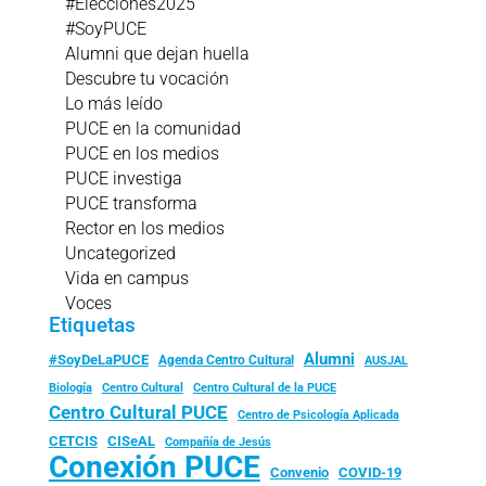
#Elecciones2025
#SoyPUCE
Alumni que dejan huella
Descubre tu vocación
Lo más leído
PUCE en la comunidad
PUCE en los medios
PUCE investiga
PUCE transforma
Rector en los medios
Uncategorized
Vida en campus
Voces
Etiquetas
Alumni
#SoyDeLaPUCE
Agenda Centro Cultural
AUSJAL
Biología
Centro Cultural
Centro Cultural de la PUCE
Centro Cultural PUCE
Centro de Psicología Aplicada
CISeAL
CETCIS
Compañía de Jesús
Conexión PUCE
Convenio
COVID-19