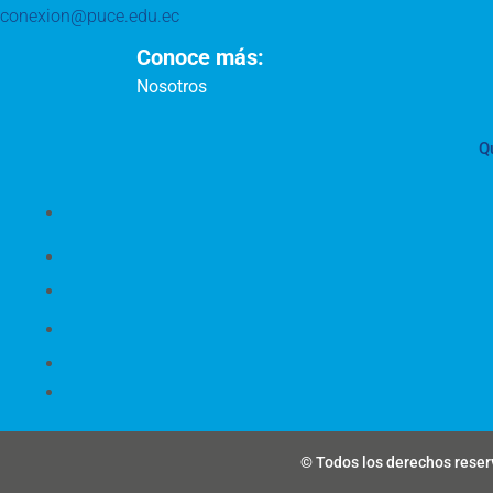
conexion@puce.edu.ec
Conoce más:
Nosotros
Q
© Todos los derechos reserv