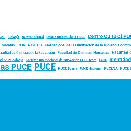
Centro Cultural P
JAL
Biología
Centro Cultural
Centro Cultural de la PUCE
Convenio
COVID-19
Día Internacional de la Eliminación de la Violencia contra
Facultad 
Facultad de Ciencias Humanas
acultad de Ciencias de la Educación
Identida
ad de Psicología
FADA
Facultad Internacional de Innovación PUCE-Icam
PUCE
ias PUCE
PUCE Ibarra
PUCESA
PUCES
PUCE Nacional