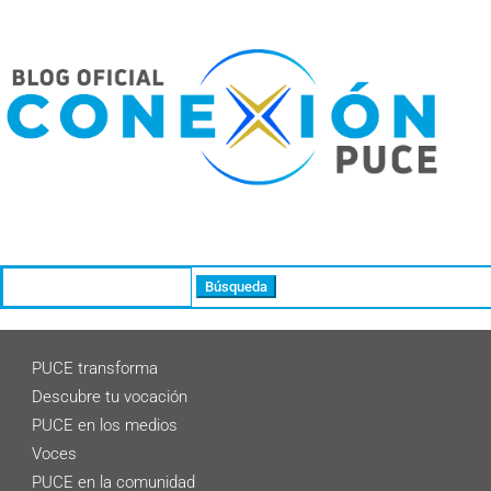
Buscar:
PUCE transforma
Descubre tu vocación
PUCE en los medios
Voces
PUCE en la comunidad