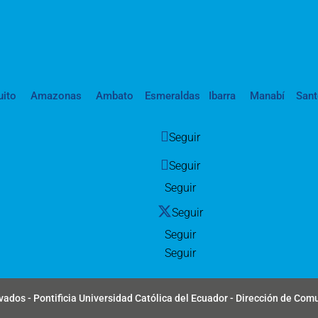
uito
Amazonas
Ambato
Esmeraldas
Ibarra
Manabí
San
Seguir
Seguir
Seguir
Seguir
Seguir
Seguir
ados - Pontificia Universidad Católica del Ecuador - Dirección de Com