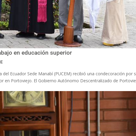
bajo en educación superior
CE
lica del Ecuador Sede Manabí (PUCEM) recibió una condecoración por 
rior en Portoviejo. El Gobierno Autónomo Descentralizado de Portovi