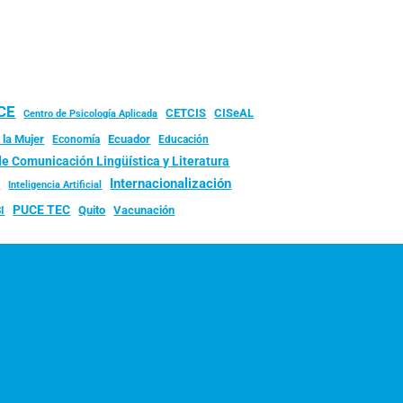
UCE
CISeAL
CETCIS
Centro de Psicología Aplicada
 la Mujer
Ecuador
Economía
Educación
de Comunicación Lingüística y Literatura
d
Internacionalización
Inteligencia Artificial
PUCE TEC
Quito
Vacunación
I