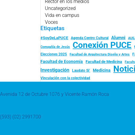
Rector en los medios
Uncategorized
Vida en campus
Voces
Etiquetas
Alumni
#SoyDeLaPUCE
Agenda Centro Cultural
AUS
Conexión PUCE
Compañía de Jesús
Elecciones 2025
F
Facultad de Arquitectura Diseño y Artes
Facultad de Economía
Facultad de Medicina
Facult
Notic
Investigación
Medicina
Laudato Si’
Vinculación con la colectividad
Avenida 12 de Octubre 1076 y Vicente Ramón Roca
(593) (02) 2991700