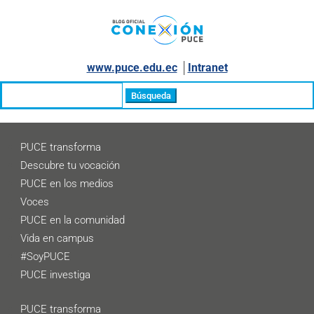
www.puce.edu.ec
│
Intranet
Buscar:
PUCE transforma
Descubre tu vocación
PUCE en los medios
Voces
PUCE en la comunidad
Vida en campus
#SoyPUCE
PUCE investiga
PUCE transforma