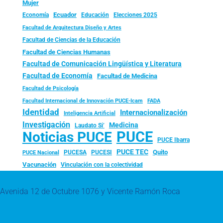
Mujer
Ecuador
Economía
Educación
Elecciones 2025
Facultad de Arquitectura Diseño y Artes
Facultad de Ciencias de la Educación
Facultad de Ciencias Humanas
Facultad de Comunicación Lingüística y Literatura
Facultad de Economía
Facultad de Medicina
Facultad de Psicología
FADA
Facultad Internacional de Innovación PUCE-Icam
Identidad
Internacionalización
Inteligencia Artificial
Investigación
Medicina
Laudato Si’
PUCE
Noticias PUCE
PUCE Ibarra
PUCE TEC
Quito
PUCESA
PUCESI
PUCE Nacional
Vacunación
Vinculación con la colectividad
Avenida 12 de Octubre 1076 y Vicente Ramón Roca