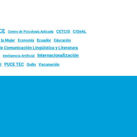
UCE
CISeAL
CETCIS
Centro de Psicología Aplicada
 la Mujer
Ecuador
Economía
Educación
de Comunicación Lingüística y Literatura
d
Internacionalización
Inteligencia Artificial
PUCE TEC
Quito
Vacunación
I