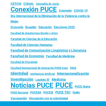
CISeAL
CETCIS
Compañía de Jesús
Conexión PUCE
Convenio
COVID-19
Día Internacional de la Eliminación de la Violencia contra la
Mujer
Ecuador
Economía
Educación
Elecciones 2025
Facultad de Arquitectura Diseño y Artes
Facultad de Ciencias de la Educación
Facultad de Ciencias Humanas
Facultad de Comunicación Lingüística y Literatura
Facultad de Economía
Facultad de Medicina
Facultad de Psicología
FADA
Facultad Internacional de Innovación PUCE-Icam
Identidad
Internacionalización
Inteligencia Artificial
Investigación
Medicina
Laudato Si’
PUCE
Noticias PUCE
PUCE Ibarra
PUCE TEC
Quito
PUCESA
PUCESI
PUCE Nacional
Vacunación
Vinculación con la colectividad