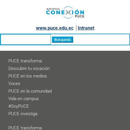
www.puce.edu.ec
│
Intranet
Buscar:
PUCE transforma
Descubre tu vocación
PUCE en los medios
Voces
PUCE en la comunidad
Vida en campus
#SoyPUCE
PUCE investiga
PUCE transforma