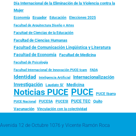
Día Internacional de la Eliminación de la Violencia contra la
Mujer
Ecuador
Economía
Educación
Elecciones 2025
Facultad de Arquitectura Diseño y Artes
Facultad de Ciencias de la Educación
Facultad de Ciencias Humanas
Facultad de Comunicación Lingüística y Literatura
Facultad de Economía
Facultad de Medicina
Facultad de Psicología
FADA
Facultad Internacional de Innovación PUCE-Icam
Identidad
Internacionalización
Inteligencia Artificial
Investigación
Medicina
Laudato Si’
PUCE
Noticias PUCE
PUCE Ibarra
PUCE TEC
Quito
PUCESA
PUCESI
PUCE Nacional
Vacunación
Vinculación con la colectividad
Avenida 12 de Octubre 1076 y Vicente Ramón Roca