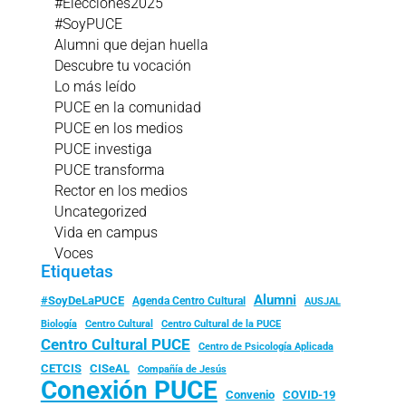
#Elecciones2025
#SoyPUCE
Alumni que dejan huella
Descubre tu vocación
Lo más leído
PUCE en la comunidad
PUCE en los medios
PUCE investiga
PUCE transforma
Rector en los medios
Uncategorized
Vida en campus
Voces
Etiquetas
Alumni
#SoyDeLaPUCE
Agenda Centro Cultural
AUSJAL
Biología
Centro Cultural
Centro Cultural de la PUCE
Centro Cultural PUCE
Centro de Psicología Aplicada
CISeAL
CETCIS
Compañía de Jesús
Conexión PUCE
Convenio
COVID-19