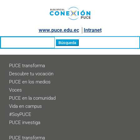
www.puce.edu.ec
│
Intranet
Buscar:
PUCE transforma
Descubre tu vocación
PUCE en los medios
Voces
PUCE en la comunidad
Vida en campus
#SoyPUCE
PUCE investiga
PUCE transforma