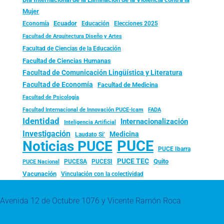
Mujer
Ecuador
Economía
Educación
Elecciones 2025
Facultad de Arquitectura Diseño y Artes
Facultad de Ciencias de la Educación
Facultad de Ciencias Humanas
Facultad de Comunicación Lingüística y Literatura
Facultad de Economía
Facultad de Medicina
Facultad de Psicología
FADA
Facultad Internacional de Innovación PUCE-Icam
Identidad
Internacionalización
Inteligencia Artificial
Investigación
Medicina
Laudato Si’
PUCE
Noticias PUCE
PUCE Ibarra
PUCE TEC
Quito
PUCESA
PUCESI
PUCE Nacional
Vacunación
Vinculación con la colectividad
Avenida 12 de Octubre 1076 y Vicente Ramón Roca