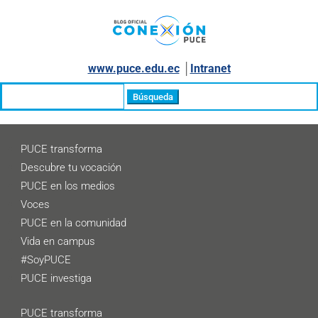
www.puce.edu.ec
│
Intranet
Buscar:
PUCE transforma
Descubre tu vocación
PUCE en los medios
Voces
PUCE en la comunidad
Vida en campus
#SoyPUCE
PUCE investiga
PUCE transforma