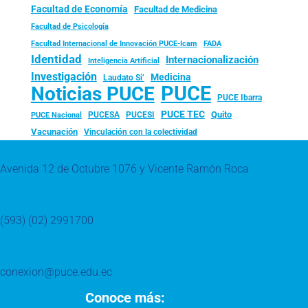
Facultad de Economía
Facultad de Medicina
Facultad de Psicología
FADA
Facultad Internacional de Innovación PUCE-Icam
Identidad
Internacionalización
Inteligencia Artificial
Investigación
Medicina
Laudato Si’
PUCE
Noticias PUCE
PUCE Ibarra
PUCE TEC
Quito
PUCESA
PUCESI
PUCE Nacional
Vacunación
Vinculación con la colectividad
Avenida 12 de Octubre 1076 y Vicente Ramón Roca
(593) (02) 2991700
conexion@puce.edu.ec
Conoce más: