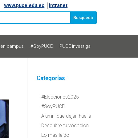
www.puce.edu.ec
│
Intranet
 en campus
#SoyPUCE
PUCE investiga
Categorías
#Elecciones2025
#SoyPUCE
Alumni que dejan huella
Descubre tu vocación
Lo más leído