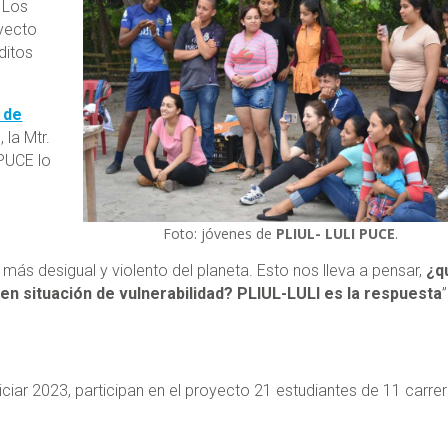
.
Los
oyecto
ditos
 de
 la Mtr.
 PUCE lo
Foto: jóvenes de
PLIUL- LULI PUCE
.
 más desigual y violento del planeta. Esto nos lleva a pensar,
¿q
n situación de vulnerabilidad?
PLIUL-LULI es la respuesta
”
iciar 2023, participan en el proyecto 21 estudiantes de 11 carre