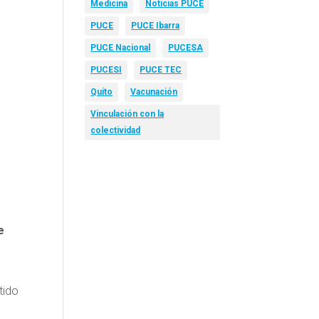
Medicina
Noticias PUCE
PUCE
PUCE Ibarra
PUCE Nacional
PUCESA
PUCESI
PUCE TEC
Quito
Vacunación
Vinculación con la
colectividad
e
tido