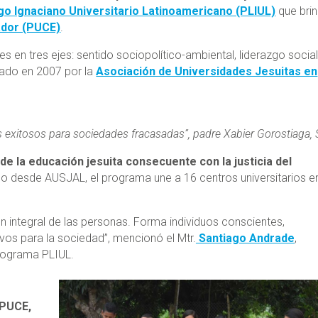
o Ignaciano Universitario Latinoamericano (PLIUL)
que bri
uador (PUCE)
.
 en tres ejes: sentido sociopolítico-ambiental, liderazgo social
reado en 2007 por la
Asociación de Universidades Jesuitas en
exitosos para sociedades fracasadas”, padre Xabier Gorostiaga, 
e la educación jesuita consecuente con la justicia del
o desde AUSJAL, el programa une a 16 centros universitarios e
n integral de las personas. Forma individuos conscientes,
s para la sociedad”, mencionó el Mtr.
Santiago Andrade
,
programa PLIUL.
 PUCE,