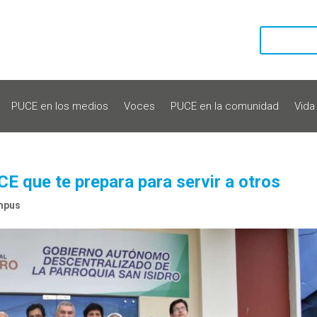
PUCE en los medios
Voces
PUCE en la comunidad
Vida
E que te prepara para servir a otros
mpus