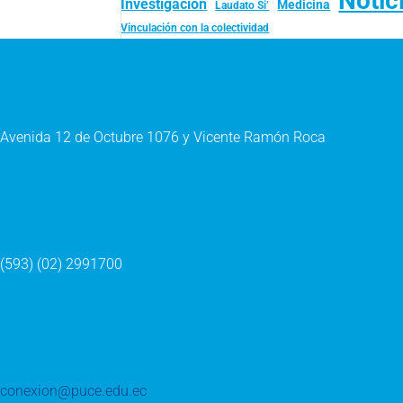
Notic
Investigación
Medicina
Laudato Si’
Vinculación con la colectividad
Avenida 12 de Octubre 1076 y Vicente Ramón Roca
(593) (02) 2991700
conexion@puce.edu.ec