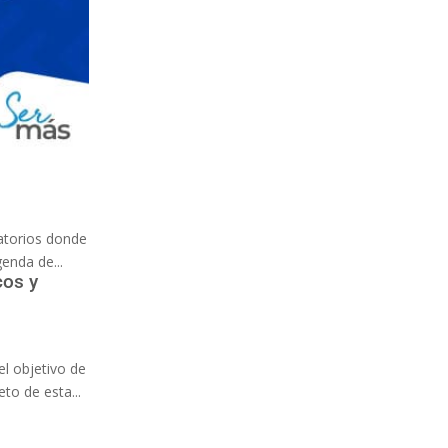
vatorios donde
genda de...
cos y
el objetivo de
to de esta...