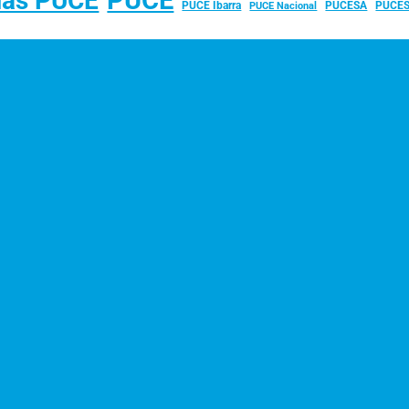
ias PUCE
PUCE Ibarra
PUCESA
PUCES
PUCE Nacional