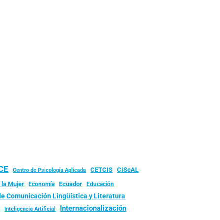
UCE
CISeAL
CETCIS
Centro de Psicología Aplicada
 la Mujer
Ecuador
Economía
Educación
de Comunicación Lingüística y Literatura
d
Internacionalización
Inteligencia Artificial