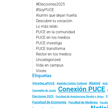
#Elecciones2025
#SoyPUCE
Alumni que dejan huella
Descubre tu vocación
Lo más leído
PUCE en la comunidad
PUCE en los medios
PUCE investiga
PUCE transforma
Rector en los medios
Uncategorized
Vida en campus
Voces
Etiquetas
Alumni
#SoyDeLaPUCE
Agenda Centro Cultural
AUS
Conexión PUCE
Compañía de Jesús
Elecciones 2025
F
Facultad de Arquitectura Diseño y Artes
Facultad de Economía
Facultad de Medicina
Facult