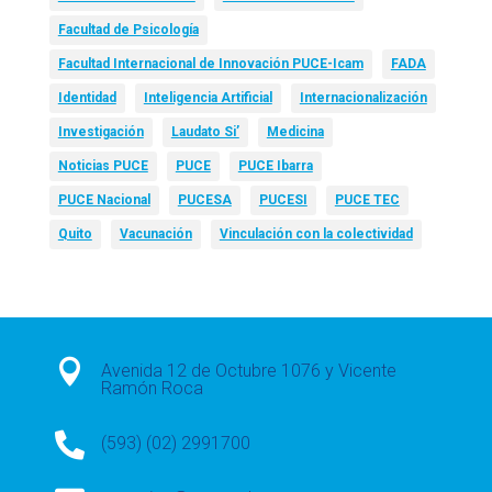
Facultad de Psicología
Facultad Internacional de Innovación PUCE-Icam
FADA
Identidad
Inteligencia Artificial
Internacionalización
Investigación
Laudato Si’
Medicina
Noticias PUCE
PUCE
PUCE Ibarra
PUCE Nacional
PUCESA
PUCESI
PUCE TEC
Quito
Vacunación
Vinculación con la colectividad

Avenida 12 de Octubre 1076 y Vicente
Ramón Roca

(593) (02) 2991700