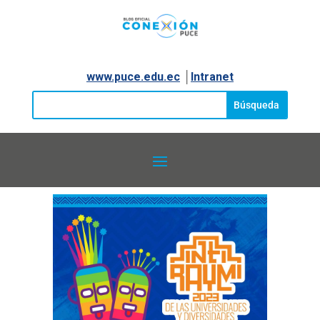
www.puce.edu.ec
│
Intranet