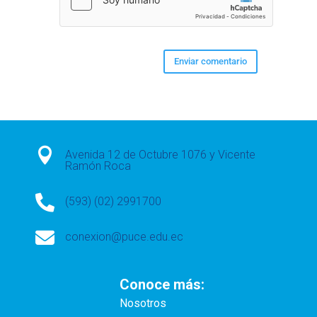

Avenida 12 de Octubre 1076 y Vicente
Ramón Roca

(593) (02) 2991700

conexion@puce.edu.ec
Conoce más:
Nosotros