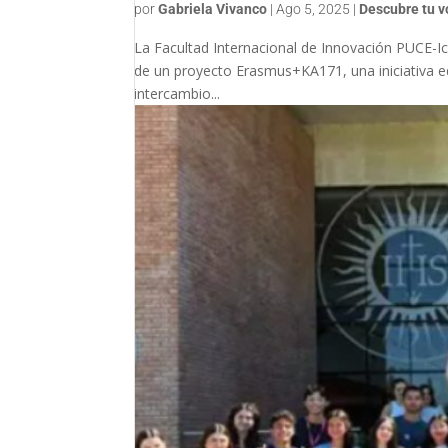
por
Gabriela Vivanco
|
Ago 5, 2025
|
Descubre tu v
La Facultad Internacional de Innovación PUCE-Ica
de un proyecto Erasmus+KA171, una iniciativa ed
intercambio...