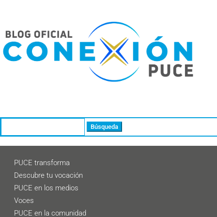
Buscar:
PUCE transforma
Descubre tu vocación
PUCE en los medios
Voces
PUCE en la comunidad