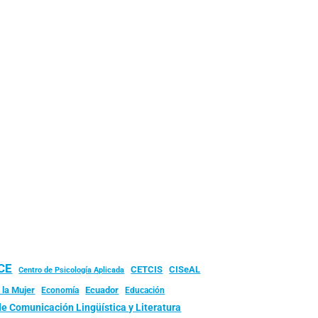
UCE
CISeAL
CETCIS
Centro de Psicología Aplicada
 la Mujer
Ecuador
Economía
Educación
de Comunicación Lingüística y Literatura