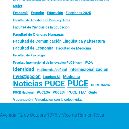
Mujer
Ecuador
Economía
Educación
Elecciones 2025
Facultad de Arquitectura Diseño y Artes
Facultad de Ciencias de la Educación
Facultad de Ciencias Humanas
Facultad de Comunicación Lingüística y Literatura
Facultad de Economía
Facultad de Medicina
Facultad de Psicología
FADA
Facultad Internacional de Innovación PUCE-Icam
Identidad
Internacionalización
Inteligencia Artificial
Investigación
Medicina
Laudato Si’
PUCE
Noticias PUCE
PUCE Ibarra
PUCE TEC
Quito
PUCESA
PUCESI
PUCE Nacional
Vacunación
Vinculación con la colectividad
Avenida 12 de Octubre 1076 y Vicente Ramón Roca