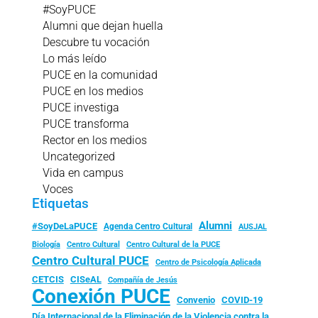
#SoyPUCE
Alumni que dejan huella
Descubre tu vocación
Lo más leído
PUCE en la comunidad
PUCE en los medios
PUCE investiga
PUCE transforma
Rector en los medios
Uncategorized
Vida en campus
Voces
Etiquetas
Alumni
#SoyDeLaPUCE
Agenda Centro Cultural
AUSJAL
Biología
Centro Cultural
Centro Cultural de la PUCE
Centro Cultural PUCE
Centro de Psicología Aplicada
CISeAL
CETCIS
Compañía de Jesús
Conexión PUCE
Convenio
COVID-19
Día Internacional de la Eliminación de la Violencia contra la