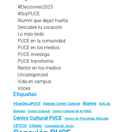
#Elecciones2025
#SoyPUCE
Alumni que dejan huella
Descubre tu vocación
Lo más leído
PUCE en la comunidad
PUCE en los medios
PUCE investiga
PUCE transforma
Rector en los medios
Uncategorized
Vida en campus
Voces
Etiquetas
Alumni
#SoyDeLaPUCE
Agenda Centro Cultural
AUSJAL
Biología
Centro Cultural
Centro Cultural de la PUCE
Centro Cultural PUCE
Centro de Psicología Aplicada
CISeAL
CETCIS
Compañía de Jesús