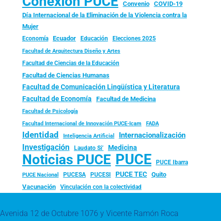
Conexión PUCE
Convenio
COVID-19
Día Internacional de la Eliminación de la Violencia contra la
Mujer
Ecuador
Economía
Educación
Elecciones 2025
Facultad de Arquitectura Diseño y Artes
Facultad de Ciencias de la Educación
Facultad de Ciencias Humanas
Facultad de Comunicación Lingüística y Literatura
Facultad de Economía
Facultad de Medicina
Facultad de Psicología
FADA
Facultad Internacional de Innovación PUCE-Icam
Identidad
Internacionalización
Inteligencia Artificial
Investigación
Medicina
Laudato Si’
PUCE
Noticias PUCE
PUCE Ibarra
PUCE TEC
Quito
PUCESA
PUCESI
PUCE Nacional
Vacunación
Vinculación con la colectividad
Avenida 12 de Octubre 1076 y Vicente Ramón Roca