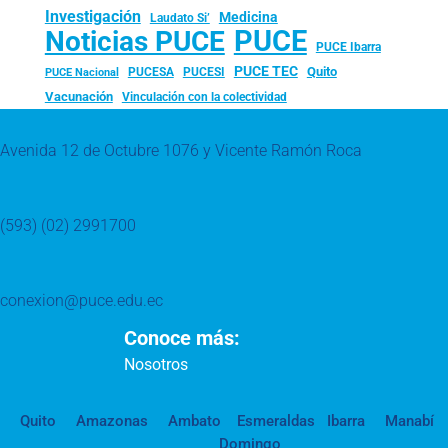
Investigación
Medicina
Laudato Si’
PUCE
Noticias PUCE
PUCE Ibarra
PUCE TEC
Quito
PUCESA
PUCESI
PUCE Nacional
Vacunación
Vinculación con la colectividad
Avenida 12 de Octubre 1076 y Vicente Ramón Roca
(593) (02) 2991700
conexion@puce.edu.ec
Conoce más:
Nosotros
Quito
Amazonas
Ambato
Esmeraldas
Ibarra
Manabí
Domingo