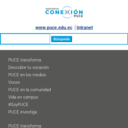
www.puce.edu.ec
│
Intranet
Buscar:
PUCE transforma
Descubre tu vocación
PUCE en los medios
Voces
PUCE en la comunidad
Vida en campus
#SoyPUCE
PUCE investiga
PUCE transforma