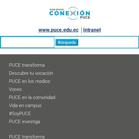
www.puce.edu.ec
│
Intranet
Buscar:
PUCE transforma
Descubre tu vocación
PUCE en los medios
Voces
PUCE en la comunidad
Vida en campus
#SoyPUCE
PUCE investiga
PUCE transforma