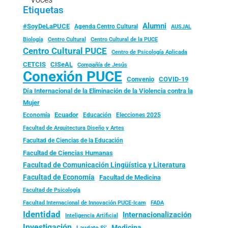
Etiquetas
Alumni
#SoyDeLaPUCE
Agenda Centro Cultural
AUSJAL
Biología
Centro Cultural
Centro Cultural de la PUCE
Centro Cultural PUCE
Centro de Psicología Aplicada
CISeAL
CETCIS
Compañía de Jesús
Conexión PUCE
Convenio
COVID-19
Día Internacional de la Eliminación de la Violencia contra la
Mujer
Ecuador
Economía
Educación
Elecciones 2025
Facultad de Arquitectura Diseño y Artes
Facultad de Ciencias de la Educación
Facultad de Ciencias Humanas
Facultad de Comunicación Lingüística y Literatura
Facultad de Economía
Facultad de Medicina
Facultad de Psicología
FADA
Facultad Internacional de Innovación PUCE-Icam
Identidad
Internacionalización
Inteligencia Artificial
Investigación
Medicina
Laudato Si’