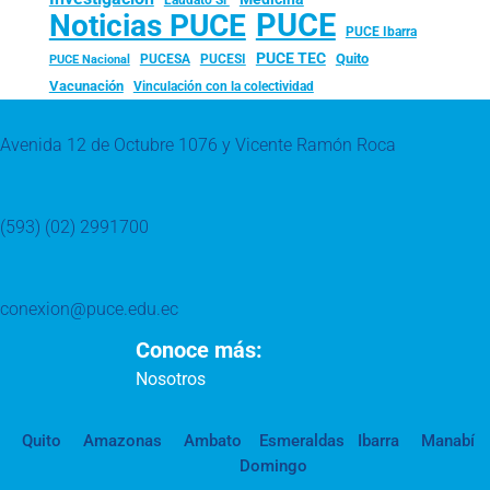
PUCE
Noticias PUCE
PUCE Ibarra
PUCE TEC
Quito
PUCESA
PUCESI
PUCE Nacional
Vacunación
Vinculación con la colectividad
Avenida 12 de Octubre 1076 y Vicente Ramón Roca
(593) (02) 2991700
conexion@puce.edu.ec
Conoce más:
Nosotros
Quito
Amazonas
Ambato
Esmeraldas
Ibarra
Manabí
Domingo