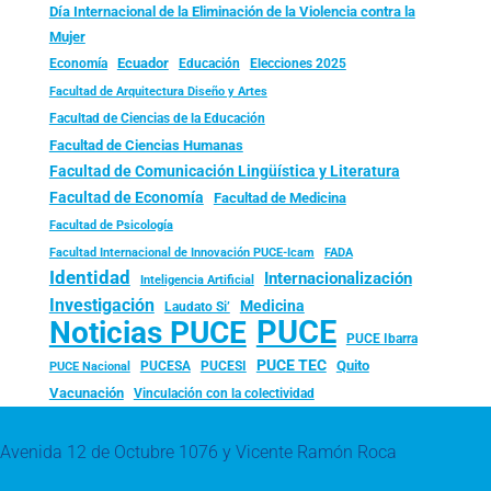
Día Internacional de la Eliminación de la Violencia contra la
Mujer
Ecuador
Economía
Educación
Elecciones 2025
Facultad de Arquitectura Diseño y Artes
Facultad de Ciencias de la Educación
Facultad de Ciencias Humanas
Facultad de Comunicación Lingüística y Literatura
Facultad de Economía
Facultad de Medicina
Facultad de Psicología
FADA
Facultad Internacional de Innovación PUCE-Icam
Identidad
Internacionalización
Inteligencia Artificial
Investigación
Medicina
Laudato Si’
PUCE
Noticias PUCE
PUCE Ibarra
PUCE TEC
Quito
PUCESA
PUCESI
PUCE Nacional
Vacunación
Vinculación con la colectividad
Avenida 12 de Octubre 1076 y Vicente Ramón Roca