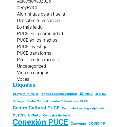
#Elecciones2025
#SoyPUCE
Alumni que dejan huella
Descubre tu vocación
Lo más leído
PUCE en la comunidad
PUCE en los medios
PUCE investiga
PUCE transforma
Rector en los medios
Uncategorized
Vida en campus
Voces
Etiquetas
Alumni
#SoyDeLaPUCE
Agenda Centro Cultural
AUSJAL
Biología
Centro Cultural
Centro Cultural de la PUCE
Centro Cultural PUCE
Centro de Psicología Aplicada
CISeAL
CETCIS
Compañía de Jesús
Conexión PUCE
Convenio
COVID-19