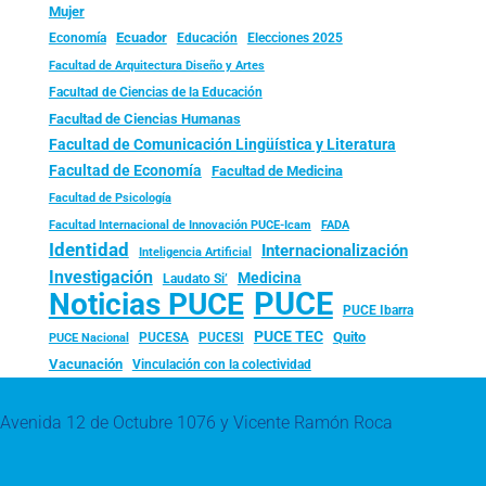
Mujer
Ecuador
Economía
Educación
Elecciones 2025
Facultad de Arquitectura Diseño y Artes
Facultad de Ciencias de la Educación
Facultad de Ciencias Humanas
Facultad de Comunicación Lingüística y Literatura
Facultad de Economía
Facultad de Medicina
Facultad de Psicología
FADA
Facultad Internacional de Innovación PUCE-Icam
Identidad
Internacionalización
Inteligencia Artificial
Investigación
Medicina
Laudato Si’
PUCE
Noticias PUCE
PUCE Ibarra
PUCE TEC
Quito
PUCESA
PUCESI
PUCE Nacional
Vacunación
Vinculación con la colectividad
Avenida 12 de Octubre 1076 y Vicente Ramón Roca