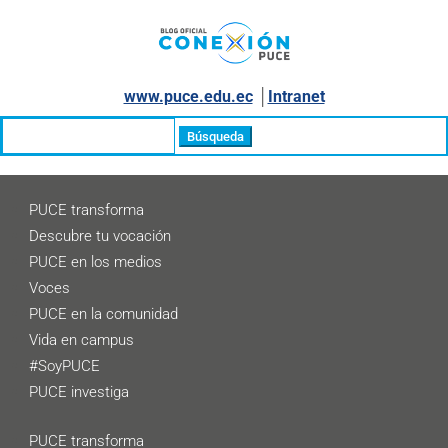
www.puce.edu.ec
│
Intranet
Buscar:
PUCE transforma
Descubre tu vocación
PUCE en los medios
Voces
PUCE en la comunidad
Vida en campus
#SoyPUCE
PUCE investiga
PUCE transforma