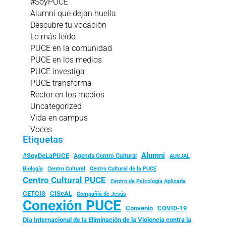
#SoyPUCE
Alumni que dejan huella
Descubre tu vocación
Lo más leído
PUCE en la comunidad
PUCE en los medios
PUCE investiga
PUCE transforma
Rector en los medios
Uncategorized
Vida en campus
Voces
Etiquetas
Alumni
#SoyDeLaPUCE
Agenda Centro Cultural
AUSJAL
Biología
Centro Cultural
Centro Cultural de la PUCE
Centro Cultural PUCE
Centro de Psicología Aplicada
CISeAL
CETCIS
Compañía de Jesús
Conexión PUCE
Convenio
COVID-19
Día Internacional de la Eliminación de la Violencia contra la