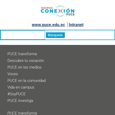
www.puce.edu.ec
│
Intranet
Buscar:
PUCE transforma
Descubre tu vocación
PUCE en los medios
Voces
PUCE en la comunidad
Vida en campus
#SoyPUCE
PUCE investiga
PUCE transforma