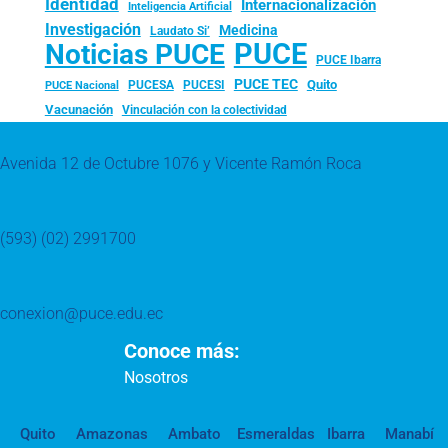
Identidad
Internacionalización
Inteligencia Artificial
Investigación
Medicina
Laudato Si’
PUCE
Noticias PUCE
PUCE Ibarra
PUCE TEC
Quito
PUCESA
PUCESI
PUCE Nacional
Vacunación
Vinculación con la colectividad
Avenida 12 de Octubre 1076 y Vicente Ramón Roca
(593) (02) 2991700
conexion@puce.edu.ec
Conoce más:
Nosotros
Quito
Amazonas
Ambato
Esmeraldas
Ibarra
Manabí