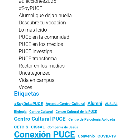
#Elecciones2025
#SoyPUCE
Alumni que dejan huella
Descubre tu vocación
Lo más leído
PUCE en la comunidad
PUCE en los medios
PUCE investiga
PUCE transforma
Rector en los medios
Uncategorized
Vida en campus
Voces
Etiquetas
Alumni
#SoyDeLaPUCE
Agenda Centro Cultural
AUSJAL
Biología
Centro Cultural
Centro Cultural de la PUCE
Centro Cultural PUCE
Centro de Psicología Aplicada
CISeAL
CETCIS
Compañía de Jesús
Conexión PUCE
Convenio
COVID-19