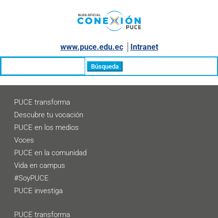
www.puce.edu.ec
│
Intranet
Buscar:
PUCE transforma
Descubre tu vocación
PUCE en los medios
Voces
PUCE en la comunidad
Vida en campus
#SoyPUCE
PUCE investiga
PUCE transforma