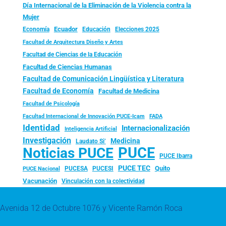
Día Internacional de la Eliminación de la Violencia contra la
Mujer
Ecuador
Economía
Educación
Elecciones 2025
Facultad de Arquitectura Diseño y Artes
Facultad de Ciencias de la Educación
Facultad de Ciencias Humanas
Facultad de Comunicación Lingüística y Literatura
Facultad de Economía
Facultad de Medicina
Facultad de Psicología
FADA
Facultad Internacional de Innovación PUCE-Icam
Identidad
Internacionalización
Inteligencia Artificial
Investigación
Medicina
Laudato Si’
PUCE
Noticias PUCE
PUCE Ibarra
PUCE TEC
Quito
PUCESA
PUCESI
PUCE Nacional
Vacunación
Vinculación con la colectividad
Avenida 12 de Octubre 1076 y Vicente Ramón Roca