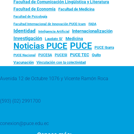
Facultad de Comunicación Lingüística y Literatura
Facultad de Economía
Facultad de Medicina
Facultad de Psicología
FADA
Facultad Internacional de Innovación PUCE-Icam
Identidad
Internacionalización
Inteligencia Artificial
Investigación
Medicina
Laudato Si’
PUCE
Noticias PUCE
PUCE Ibarra
PUCE TEC
Quito
PUCESA
PUCESI
PUCE Nacional
Vacunación
Vinculación con la colectividad
Avenida 12 de Octubre 1076 y Vicente Ramón Roca
(593) (02) 2991700
conexion@puce.edu.ec