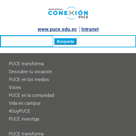
www.puce.edu.ec
│
Intranet
Buscar:
PUCE transforma
Descubre tu vocación
PUCE en los medios
Voces
PUCE en la comunidad
Vida en campus
#SoyPUCE
PUCE investiga
PUCE transforma