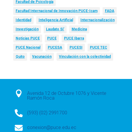
Facultad de Psicología
Facultad Internacional de Innovación PUCE-Icam
FADA
Identidad
Inteligencia Artificial
Internacionalización
Investigación
Laudato Si’
Medicina
Noticias PUCE
PUCE
PUCE Ibarra
PUCE Nacional
PUCESA
PUCESI
PUCE TEC
Quito
Vacunación
Vinculación con la colectividad

Avenida 12 de Octubre 1076 y Vicente
Ramón Roca

(593) (02) 2991700

conexion@puce.edu.ec