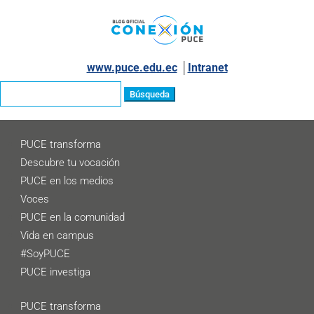
www.puce.edu.ec
│
Intranet
Buscar:
PUCE transforma
Descubre tu vocación
PUCE en los medios
Voces
PUCE en la comunidad
Vida en campus
#SoyPUCE
PUCE investiga
PUCE transforma