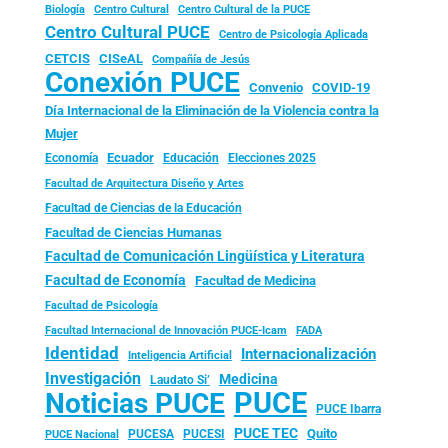
Biología
Centro Cultural
Centro Cultural de la PUCE
Centro Cultural PUCE
Centro de Psicología Aplicada
CISeAL
CETCIS
Compañía de Jesús
Conexión PUCE
Convenio
COVID-19
Día Internacional de la Eliminación de la Violencia contra la
Mujer
Ecuador
Economía
Educación
Elecciones 2025
Facultad de Arquitectura Diseño y Artes
Facultad de Ciencias de la Educación
Facultad de Ciencias Humanas
Facultad de Comunicación Lingüística y Literatura
Facultad de Economía
Facultad de Medicina
Facultad de Psicología
FADA
Facultad Internacional de Innovación PUCE-Icam
Identidad
Internacionalización
Inteligencia Artificial
Investigación
Medicina
Laudato Si’
PUCE
Noticias PUCE
PUCE Ibarra
PUCE TEC
Quito
PUCESA
PUCESI
PUCE Nacional