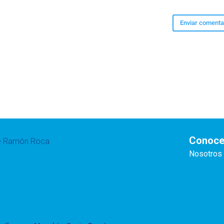
Conoce
te Ramón Roca
Nosotros