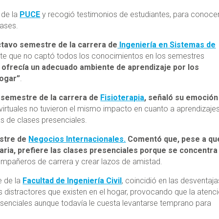
 de la
PUCE
y recogió testimonios de estudiantes, para conoce
lases.
tavo semestre de la carrera de
Ingeniería en Sistemas de
ente que no captó todos los conocimientos en los semestres
o ofrecía un adecuado ambiente de aprendizaje por los
hogar”
.
 semestre de la carrera de
Fisioterapia
, señaló su emoción
irtuales no tuvieron el mismo impacto en cuanto a aprendizaje
s de clases presenciales.
estre de
Negocios Internacionales.
Comentó que, pese a qu
taria, prefiere las clases presenciales porque se concentra
mpañeros de carrera y crear lazos de amistad.
e de la
Facultad de Ingeniería Civil
, coincidió en las desventaj
res distractores que existen en el hogar, provocando que la atenc
resenciales aunque todavía le cuesta levantarse temprano para