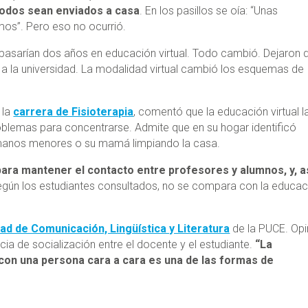
todos sean enviados a casa
. En los pasillos se oía: “Unas
os”. Pero eso no ocurrió.
 pasarían dos años en educación virtual. Todo cambió. Dejaron 
r a la universidad. La modalidad virtual cambió los esquemas de
 la
carrera de Fisioterapia
, comentó que la educación virtual l
oblemas para concentrarse. Admite que en su hogar identificó
rmanos menores o su mamá limpiando la casa.
para mantener el contacto entre profesores y alumnos, y, as
gún los estudiantes consultados, no se compara con la educac
tad de Comunicación, Lingüística y Literatura
de la PUCE. Op
ncia de socialización entre el docente y el estudiante.
“La
r con una persona cara a cara es una de las formas de