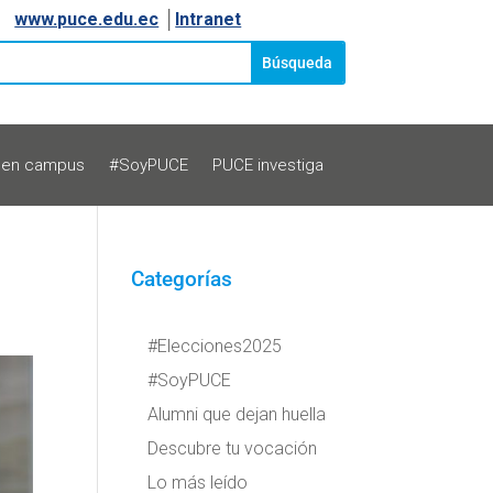
www.puce.edu.ec
│
Intranet
 en campus
#SoyPUCE
PUCE investiga
Categorías
#Elecciones2025
#SoyPUCE
Alumni que dejan huella
Descubre tu vocación
Lo más leído