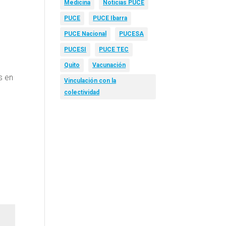
Medicina
Noticias PUCE
PUCE
PUCE Ibarra
PUCE Nacional
PUCESA
PUCESI
PUCE TEC
Quito
Vacunación
s en
Vinculación con la
colectividad