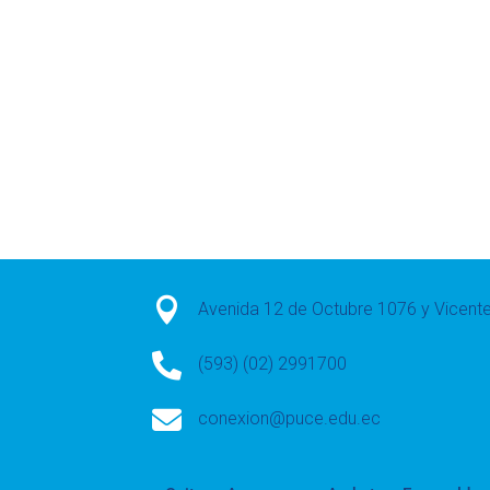

Avenida 12 de Octubre 1076 y Vicen

(593) (02) 2991700

conexion@puce.edu.ec