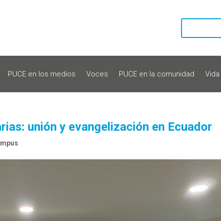
PUCE en los medios
Voces
PUCE en la comunidad
Vida
rias: unión y evangelización en Ecuador
ampus