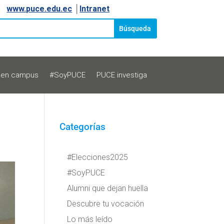
www.puce.edu.ec
│
Intranet
 en campus
#SoyPUCE
PUCE investiga
Categorías
#Elecciones2025
#SoyPUCE
Alumni que dejan huella
Descubre tu vocación
Lo más leído