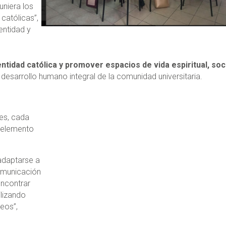
uniera los
católicas”,
entidad y
entidad católica y promover espacios de vida espiritual, soci
l desarrollo humano integral de la comunidad universitaria.
des, cada
n elemento
 adaptarse a
omunicación
encontrar
ilizando
eos”,