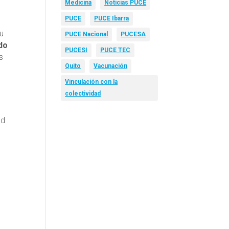
Medicina
Noticias PUCE
PUCE
PUCE Ibarra
su
PUCE Nacional
PUCESA
do
PUCESI
PUCE TEC
s
Quito
Vacunación
Vinculación con la
colectividad
ad