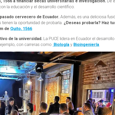
 1566 a financiar becas universitarias e investigación.
De e
 la educación y el desarrollo científico.
l pasado cervecero de Ecuador.
Además, es una deliciosa fusi
 tienen la oportunidad de probarla.
¿Deseas probarla? Haz tu
ram de
Quito, 1566
tivo de la universidad.
La PUCE lidera en Ecuador el desarrollo
por ejemplo, con carreras como
Biología
y
Bioingeniería
.