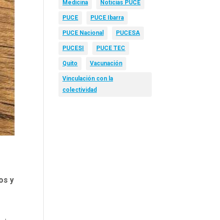
Medicina
Noticias PUCE
PUCE
PUCE Ibarra
PUCE Nacional
PUCESA
PUCESI
PUCE TEC
Quito
Vacunación
Vinculación con la
colectividad
os y