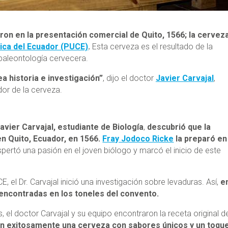
aron en la presentación comercial de Quito, 1566; la cervez
lica del Ecuador (PUCE)
.
Esta cerveza es el resultado de la
 paleontología cervecera.
 historia e investigación”
, dijo el doctor
Javier Carvajal
,
or de la cerveza.
vier Carvajal, estudiante de Biología
,
descubrió que la
n Quito, Ecuador, en 1566.
Fray Jodoco Ricke
la preparó en
pertó una pasión en el joven biólogo y marcó el inicio de este
 el Dr. Carvajal inició una investigación sobre levaduras. Así,
e
 encontradas en los toneles del convento.
 el doctor Carvajal y su equipo encontraron la receta original de
on exitosamente una cerveza con sabores únicos y un toqu