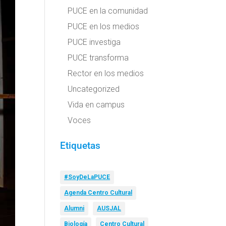
PUCE en la comunidad
PUCE en los medios
PUCE investiga
PUCE transforma
Rector en los medios
Uncategorized
Vida en campus
Voces
Etiquetas
#SoyDeLaPUCE
Agenda Centro Cultural
Alumni
AUSJAL
Biología
Centro Cultural