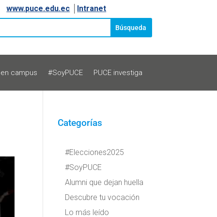
www.puce.edu.ec
│
Intranet
 en campus
#SoyPUCE
PUCE investiga
Categorías
#Elecciones2025
#SoyPUCE
Alumni que dejan huella
Descubre tu vocación
Lo más leído