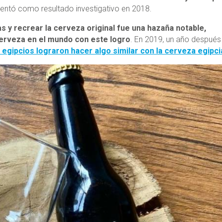
esentó como resultado investigativo en 2018.
s y recrear la cerveza original fue una hazaña notable,
cerveza en el mundo con este logro
. En 2019, un año después
 egipcios lograron hacer algo similar con la cerveza egipci