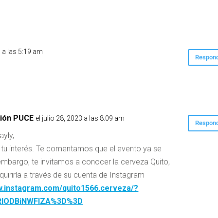
3 a las 5:19 am
Respon
ión PUCE
el julio 28, 2023 a las 8:09 am
Respon
yly,
 tu interés. Te comentamos que el evento ya se
n embargo, te invitamos a conocer la cerveza Quito,
quirirla a través de su cuenta de Instagram
w.instagram.com/quito1566.cerveza/?
zRlODBiNWFlZA%3D%3D