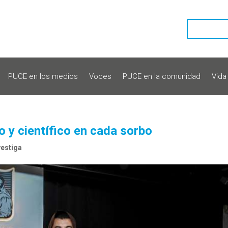
PUCE en los medios
Voces
PUCE en la comunidad
Vida
co y científico en cada sorbo
estiga