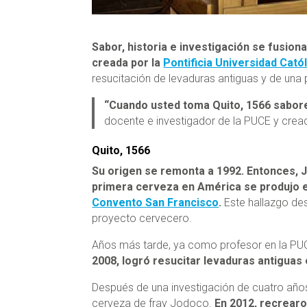
Sabor, historia e investigación se fusion
creada por la
Pontificia Universidad Cató
resucitación de levaduras antiguas y de una
“Cuando usted toma Quito, 1566 saborea
docente e investigador de la PUCE y cread
Quito, 1566
Su origen se remonta a 1992. Entonces, Ja
primera cerveza en América se produjo e
Convento San Francisco
.
Este hallazgo des
proyecto cervecero.
Años más tarde, ya como profesor en la PUCE,
2008, logró resucitar levaduras antiguas
Después de una investigación de cuatro años,
cerveza de fray Jodoco.
En 2012, recrear