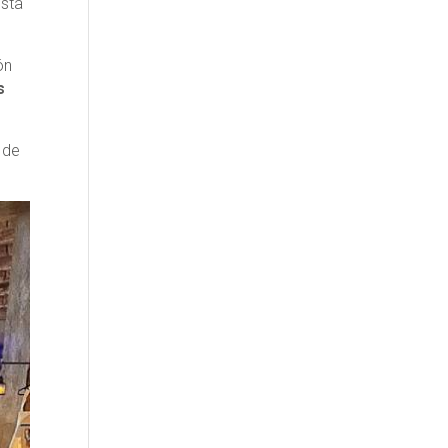
sta
ón
s
 de