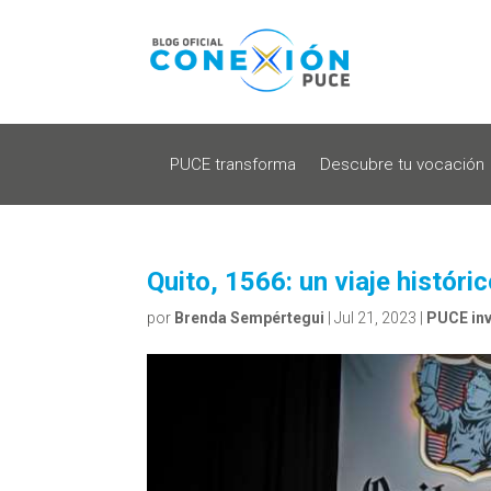
PUCE transforma
Descubre tu vocación
Quito, 1566: un viaje históri
por
Brenda Sempértegui
|
Jul 21, 2023
|
PUCE inv