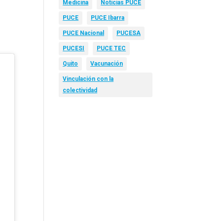
Medicina
Noticias PUCE
PUCE
PUCE Ibarra
PUCE Nacional
PUCESA
PUCESI
PUCE TEC
Quito
Vacunación
Vinculación con la
colectividad