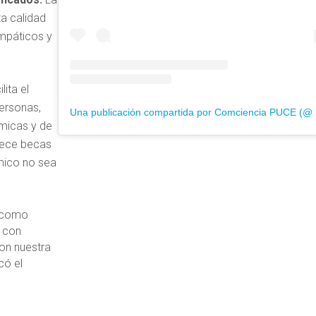
a calidad
mpáticos y
lita el
ersonas,
Una publicación compa
micas y de
frece becas
mico no sea
s como
y con
on nuestra
có el