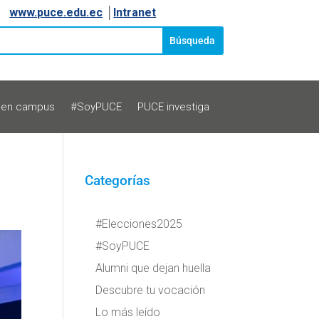
www.puce.edu.ec
│
Intranet
 en campus
#SoyPUCE
PUCE investiga
Categorías
#Elecciones2025
#SoyPUCE
Alumni que dejan huella
Descubre tu vocación
Lo más leído