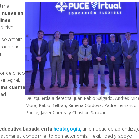
ltima
s nueva en
línea
o nivel.
a se amplía
maestrías.
r
dor de cinco
 integral,
orma cuenta
dad
De izquierda a derecha: Juan Pablo Salgado, Andrés Mid
Mora, Pablo Beltrán, Ximena Córdova, Padre Fernando
Ponce, Javier Carrera y Christian Salazar.
educativa basada en la
heutagogía,
un enfoque de aprendizaj
estionar su conocimiento con autonomía, flexibilidad y apoyo