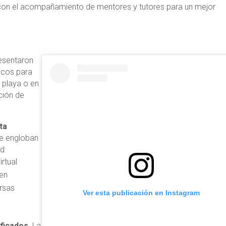
 con el acompañamiento de mentores y tutores para un mejor
resentaron
licos para
 playa o en
ción de
ta
e engloban
ad:
rtual
 en
rsas
Ver esta publicación en Instagram
ficados.
La