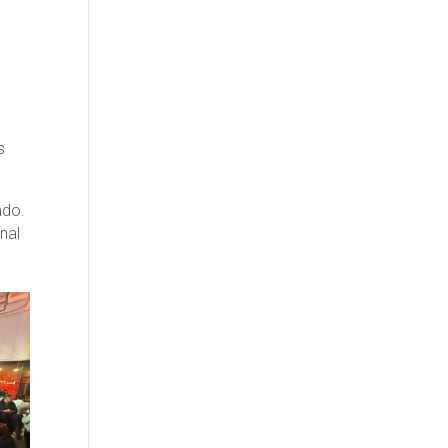
s
ado.
onal