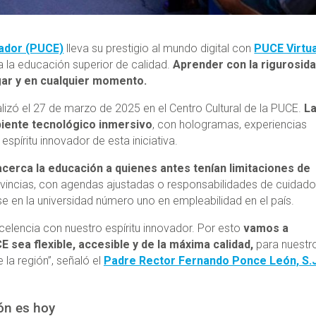
uador (PUCE)
lleva su prestigio al mundo digital con
PUCE Virtua
 la educación superior de calidad.
Aprender con la rigurosid
ugar y en cualquier momento.
alizó el 27 de marzo de 2025 en el Centro Cultural de la PUCE.
L
iente tecnológico inmersivo
, con hologramas, experiencias
l espíritu innovador de esta iniciativa.
acerca la educación a quienes antes tenían limitaciones de
ovincias, con agendas ajustadas o responsabilidades de cuidad
se en la universidad número uno en empleabilidad en el país.
celencia con nuestro espíritu innovador. Por esto
vamos a
E sea flexible, accesible y de la máxima calidad,
para nuestr
 la región”, señaló el
Padre Rector Fernando Ponce León, S.J
ión es hoy