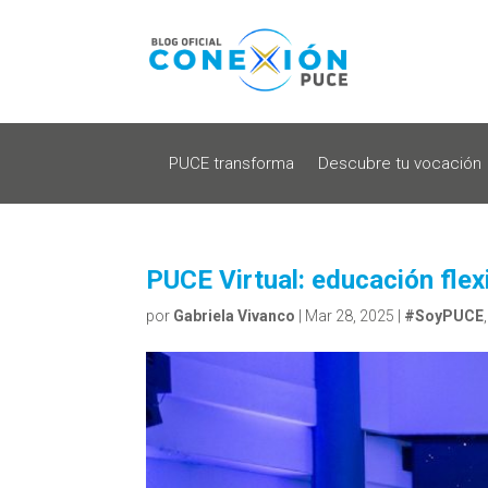
PUCE transforma
Descubre tu vocación
PUCE Virtual: educación flexi
por
Gabriela Vivanco
|
Mar 28, 2025
|
#SoyPUCE