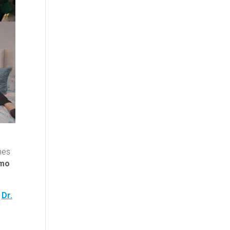
nes
omo
l
Dr.