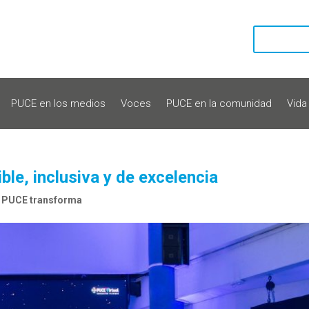
PUCE en los medios
Voces
PUCE en la comunidad
Vida
ble, inclusiva y de excelencia
,
PUCE transforma