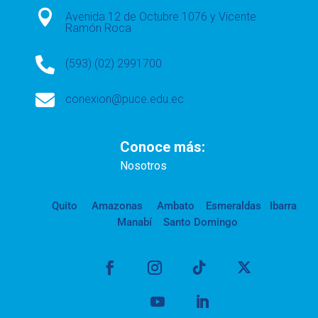

Avenida 12 de Octubre 1076 y Vicente
Ramón Roca

(593) (02) 2991700

conexion@puce.edu.ec
Conoce más:
Nosotros
Quito
Amazonas
Ambato
Esmeraldas
Ibarra
Manabí
Santo Domingo