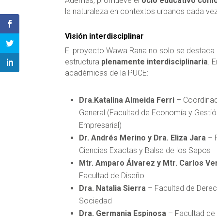
Además, promueve el
ocio educativo como
la naturaleza en contextos urbanos cada ve
Visión interdisciplinar
El proyecto Wawa Rana no solo se destaca 
estructura
plenamente interdisciplinaria
. 
académicas de la PUCE:
Dra.Katalina Almeida Ferri
– Coordina
General (Facultad de Economía y Gestió
Empresarial)
Dr. Andrés Merino y Dra. Eliza Jara
– 
Ciencias Exactas y Balsa de los Sapos
Mtr. Amparo Álvarez y Mtr. Carlos Ve
Facultad de Diseño
Dra. Natalia Sierra
– Facultad de Derec
Sociedad
Dra. Germania Espinosa
– Facultad de