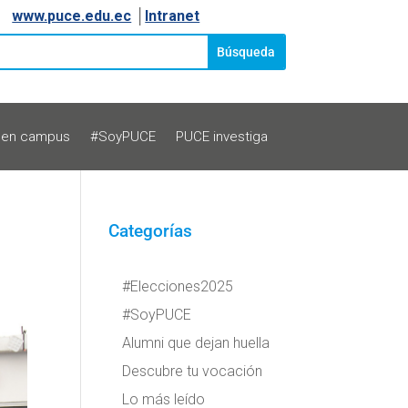
www.puce.edu.ec
│
Intranet
 en campus
#SoyPUCE
PUCE investiga
Categorías
#Elecciones2025
#SoyPUCE
Alumni que dejan huella
Descubre tu vocación
Lo más leído