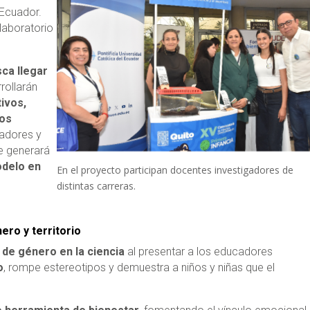
 Ecuador.
 laboratorio
.
sca llegar
rrollarán
tivos,
cos
cadores y
se generará
odelo en
En el proyecto participan docentes investigadores de
distintas carreras.
ro y territorio
 de género en la ciencia
al presentar a los educadores
o
, rompe estereotipos y demuestra a niños y niñas que el