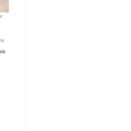
re
na.
olo