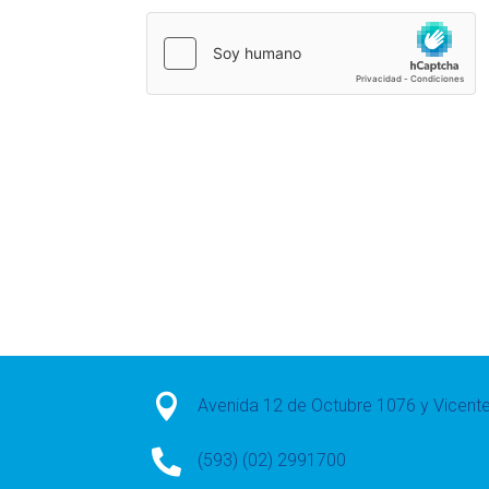

Avenida 12 de Octubre 1076 y Vicen

(593) (02) 2991700