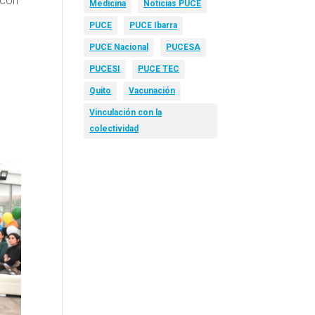
 con
Medicina
Noticias PUCE
PUCE
PUCE Ibarra
PUCE Nacional
PUCESA
PUCESI
PUCE TEC
Quito
Vacunación
Vinculación con la
colectividad