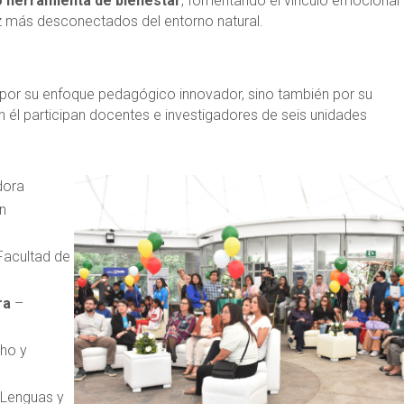
 herramienta de bienestar
, fomentando el vínculo emocional
z más desconectados del entorno natural.
por su enfoque pedagógico innovador, sino también por su
En él participan docentes e investigadores de seis unidades
dora
n
Facultad de
ra
–
ho y
 Lenguas y