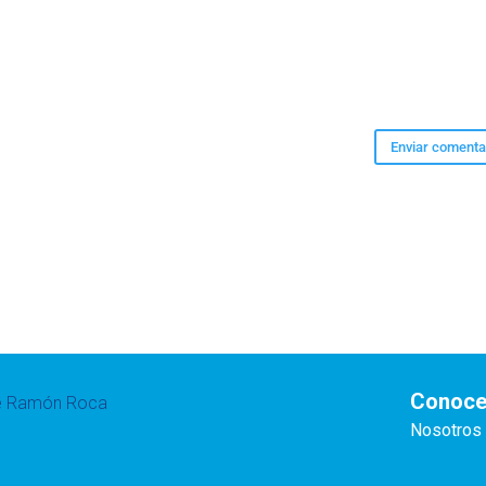
Conoce
te Ramón Roca
Nosotros