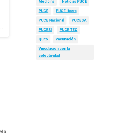
Medicina
Noticias PUCE
PUCE
PUCE Ibarra
PUCE Nacional
PUCESA
tida por Fundación Azul Ambientalistas (@azulambientalistas)
PUCESI
PUCE TEC
Quito
Vacunación
Vinculación con la
colectividad
elo