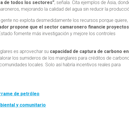
ra de todos los sectores”
, señala. Cita ejemplos de Asia, dond
roneros, mejorando la calidad del agua sin reducir la producci
La gente no explota desmedidamente los recursos porque quiere,
gador propone que el sector camaronero financie proyectos
l Estado fomente más investigación y mejore los controles
glares es aprovechar su
capacidad de captura de carbono en
 valorar los sumideros de los manglares para créditos de carbono
 comunidades locales. Solo así habría incentivos reales para
errame de petróleo
iental y comunitario