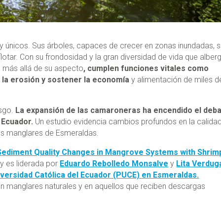
 únicos. Sus árboles, capaces de crecer en zonas inundadas, 
otar. Con su frondosidad y la gran diversidad de vida que alber
, más allá de su aspecto
, cumplen funciones vitales como
 la erosión y sostener la economía
y alimentación de miles d
esgo.
La expansión de las camaroneras ha encendido el deb
 Ecuador.
Un estudio evidencia cambios profundos en la calidad
 los manglares de Esmeraldas.
Sediment Quality Changes in Mangrove Systems with Shrim
y es liderada por
Eduardo Rebolledo Monsalve
y
Lita Verdug
niversidad Católica del Ecuador (PUCE) en Esmeraldas.
 manglares naturales y en aquellos que reciben descargas