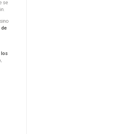
e se
ón.
 sino
 de
 los
,