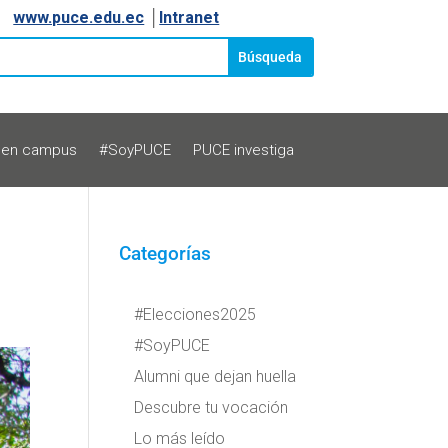
www.puce.edu.ec
│
Intranet
 en campus
#SoyPUCE
PUCE investiga
Categorías
#Elecciones2025
#SoyPUCE
Alumni que dejan huella
Descubre tu vocación
Lo más leído