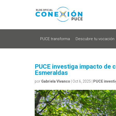
PUCE transforma
Descubre tu vocación
PUCE investiga impacto de 
Esmeraldas
por
Gabriela Vivanco
|
Oct 6, 2025
|
PUCE investi