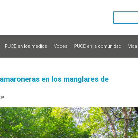
PUCE en los medios
Voces
PUCE en la comunidad
Vida
camaroneras en los manglares de
ga