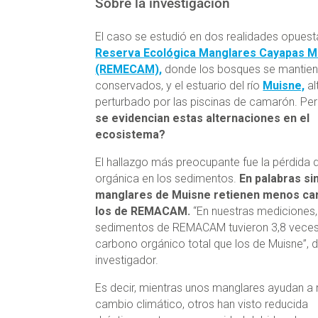
Sobre la investigación
El caso se estudió en dos realidades opuest
Reserva Ecológica Manglares Cayapas M
(REMECAM),
donde los bosques se mantien
conservados, y el estuario del río
Muisne,
al
perturbado por las piscinas de camarón. Pe
se evidencian estas alternaciones en el
ecosistema?
El hallazgo más preocupante fue la pérdida 
orgánica en los sedimentos.
En palabras si
manglares de Muisne retienen menos ca
los de REMACAM.
“En nuestras mediciones,
sedimentos de REMACAM tuvieron 3,8 vece
carbono orgánico total que los de Muisne”, de
investigador.
Es decir, mientras unos manglares ayudan a m
cambio climático, otros han visto reducida