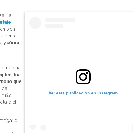
as. La
ataje
en bien
tamente
ro
¿cómo
de materia
mples, los
rbono que
 los
Ver esta publicación en Instagram
s más
talla el
itigar el