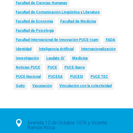
Facultad de Ciencias Humanas
Facultad de Comunicación Lingüística y Literatura
Facultad de Economía
Facultad de Medicina
Facultad de Psicología
Facultad Internacional de Innovación PUCE-Icam
FADA
Identidad
Inteligencia Artificial
Internacionalización
Investigación
Laudato Si’
Medicina
Noticias PUCE
PUCE
PUCE Ibarra
PUCE Nacional
PUCESA
PUCESI
PUCE TEC
Quito
Vacunación
Vinculación con la colectividad

Avenida 12 de Octubre 1076 y Vicente
Ramón Roca