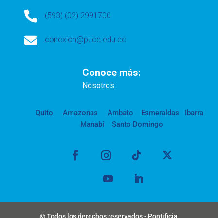

(593) (02) 2991700

conexion@puce.edu.ec
Conoce más:
Nosotros
Quito
Amazonas
Ambato
Esmeraldas
Ibarra
Manabí
Santo Domingo
© Todos los derechos reservados - Pontificia