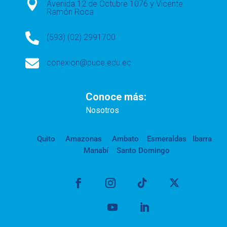

Avenida 12 de Octubre 1076 y Vicente
Ramón Roca

(593) (02) 2991700

conexion@puce.edu.ec
Conoce más:
Nosotros
Quito
Amazonas
Ambato
Esmeraldas
Ibarra
Manabí
Santo Domingo