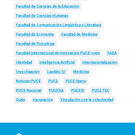
Facultad de Ciencias de la Educación
Facultad de Ciencias Humanas
Facultad de Comunicación Lingüística y Literatura
Facultad de Economía
Facultad de Medicina
Facultad de Psicología
Facultad Internacional de Innovación PUCE-Icam
FADA
Identidad
Inteligencia Artificial
Internacionalización
Investigación
Laudato Si’
Medicina
Noticias PUCE
PUCE
PUCE Ibarra
PUCE Nacional
PUCESA
PUCESI
PUCE TEC
Quito
Vacunación
Vinculación con la colectividad