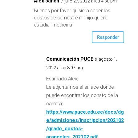
Alex sanch
el julio 27, 2022 a las 4:30 pm
Buenas por favor quisiera saber los
costos de semestre mi hijo quiere
estudiar medicina
Responder
Comunicación PUCE
el agosto 1,
2022 a las 8:07 am
Estimado Alex,
Le adjuntamos el enlace donde
puede encontrar los consto de la
carrera:
https://www.puce.edu.ec/docs/dg
e/admisiones/inscripcion/202102
/grado_costos-
aranceles_202102.pdf