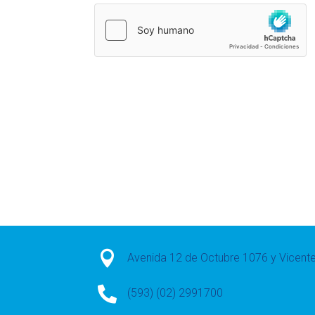

Avenida 12 de Octubre 1076 y Vicen

(593) (02) 2991700