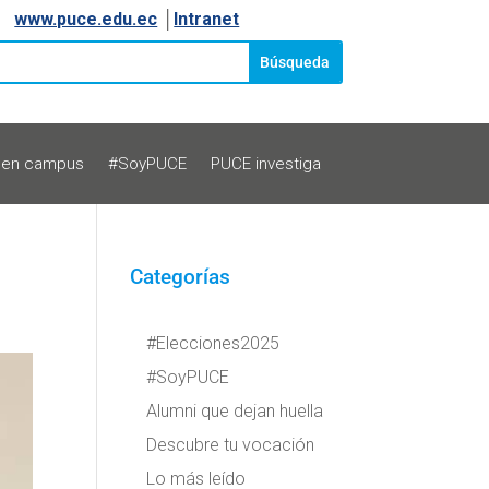
www.puce.edu.ec
│
Intranet
 en campus
#SoyPUCE
PUCE investiga
Categorías
#Elecciones2025
#SoyPUCE
Alumni que dejan huella
Descubre tu vocación
Lo más leído