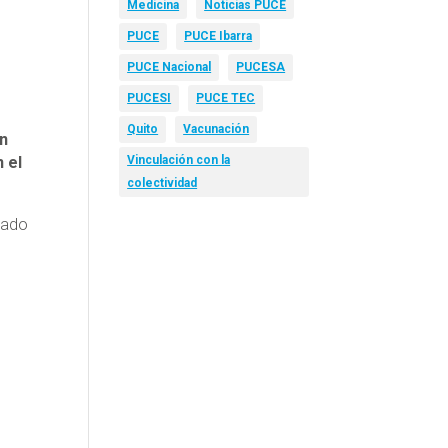
Medicina
Noticias PUCE
PUCE
PUCE Ibarra
PUCE Nacional
PUCESA
PUCESI
PUCE TEC
Quito
Vacunación
ón
n el
Vinculación con la
colectividad
rado