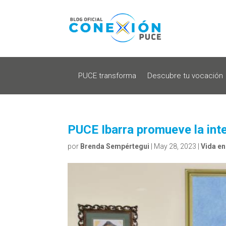
PUCE transforma
Descubre tu vocación
PUCE Ibarra promueve la int
por
Brenda Sempértegui
|
May 28, 2023
|
Vida e