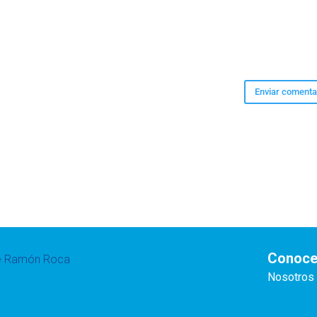
Conoce
te Ramón Roca
Nosotros