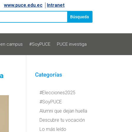
www.puce.edu.ec
│
Intranet
 en campus
#SoyPUCE
PUCE investiga
na
Categorías
#Elecciones2025
#SoyPUCE
Alumni que dejan huella
Descubre tu vocación
Lo más leído