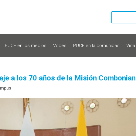
PUCE en los medios
Voces
PUCE en la comunidad
Vida
je a los 70 años de la Misión Combonia
ampus