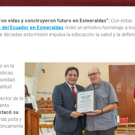
on vidas y construyeron futuro en Esmeraldas”.
Con estas
ca del Ecuador en Esmeraldas
rindió un emotivo homenaje a lo
e décadas esta misión impulsa la educación, la salud y la defen
o en la
sticas,
munidad
atitud.
rector de la
iento
stacó su
más justa y
stóricamente