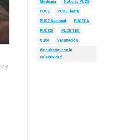
Medicina
Noticias PUCE
PUCE
PUCE Ibarra
PUCE Nacional
PUCESA
PUCESI
PUCE TEC
Quito
Vacunación
Vinculación con la
colectividad
no y