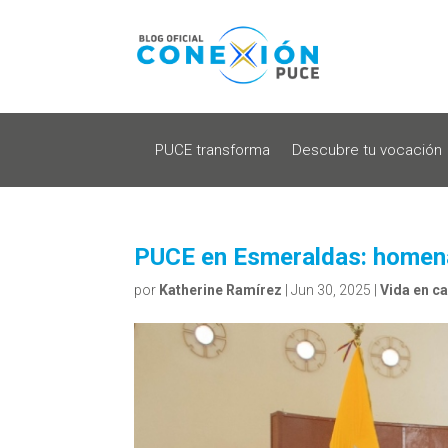
PUCE transforma
Descubre tu vocación
PUCE en Esmeraldas: homena
por
Katherine Ramírez
|
Jun 30, 2025
|
Vida en c