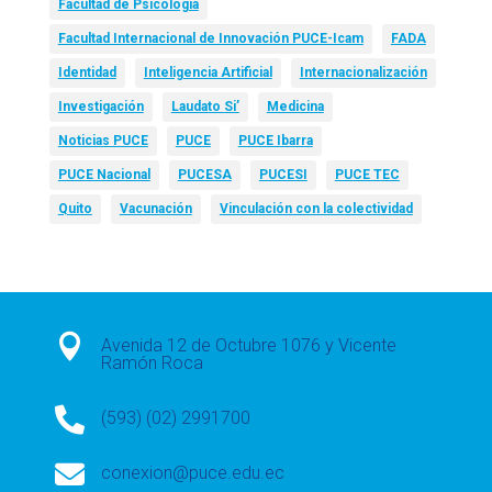
Facultad de Psicología
Facultad Internacional de Innovación PUCE-Icam
FADA
Identidad
Inteligencia Artificial
Internacionalización
Investigación
Laudato Si’
Medicina
Noticias PUCE
PUCE
PUCE Ibarra
PUCE Nacional
PUCESA
PUCESI
PUCE TEC
Quito
Vacunación
Vinculación con la colectividad

Avenida 12 de Octubre 1076 y Vicente
Ramón Roca

(593) (02) 2991700

conexion@puce.edu.ec